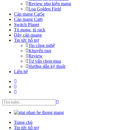
Review phụ kiện mạng
Loa Golden Field
Cáp mạng Cat5e
Cáp mạng Cat6
Switch Planet
Tủ mạng, tủ rack
Dây cáp quang
Tin tức hỗ trợ
Tin công nghệ
Khuyến mại
Review
Tư vấn chọn mua
Hướng dẫn kỹ thuật
Liên hệ
Trang chủ
Tin tức hỗ trợ