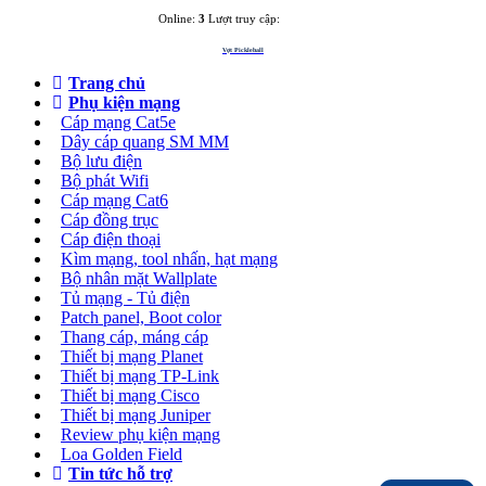
Online:
3
Lượt truy cập:
3283633
Vợt Pickleball
Trang chủ
Phụ kiện mạng
Cáp mạng Cat5e
Dây cáp quang SM MM
Bộ lưu điện
Bộ phát Wifi
Cáp mạng Cat6
Cáp đồng trục
Cáp điện thoại
Kìm mạng, tool nhấn, hạt mạng
Bộ nhân mặt Wallplate
Tủ mạng - Tủ điện
Patch panel, Boot color
Thang cáp, máng cáp
Thiết bị mạng Planet
Thiết bị mạng TP-Link
Thiết bị mạng Cisco
Thiết bị mạng Juniper
Review phụ kiện mạng
Loa Golden Field
Tin tức hỗ trợ