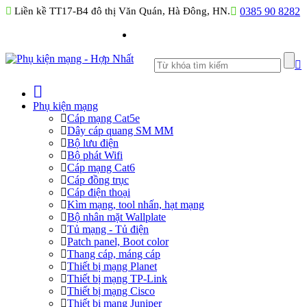
Liền kề TT17-B4 đô thị Văn Quán, Hà Đông, HN.
0385 90 8282
Phụ kiện mạng
Cáp mạng Cat5e
Dây cáp quang SM MM
Bộ lưu điện
Bộ phát Wifi
Cáp mạng Cat6
Cáp đồng trục
Cáp điện thoại
Kìm mạng, tool nhấn, hạt mạng
Bộ nhân mặt Wallplate
Tủ mạng - Tủ điện
Patch panel, Boot color
Thang cáp, máng cáp
Thiết bị mạng Planet
Thiết bị mạng TP-Link
Thiết bị mạng Cisco
Thiết bị mạng Juniper