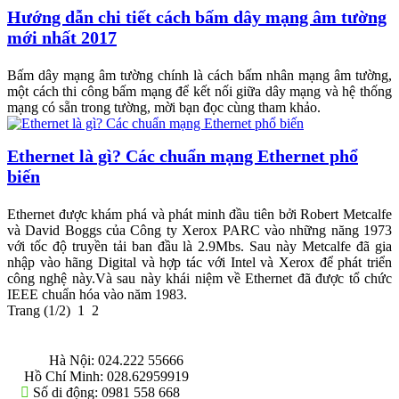
Hướng dẫn chi tiết cách bấm dây mạng âm tường
mới nhất 2017
Bấm dây mạng âm tường chính là cách bấm nhân mạng âm tường,
một cách thi công bấm mạng để kết nối giữa dây mạng và hệ thống
mạng có sẵn trong tường, mời bạn đọc cùng tham khảo.
Ethernet là gì? Các chuẩn mạng Ethernet phổ
biến
Ethernet được khám phá và phát minh đầu tiên bởi Robert Metcalfe
và David Boggs của Công ty Xerox PARC vào những năng 1973
với tốc độ truyền tải ban đầu là 2.9Mbs. Sau này Metcalfe đã gia
nhập vào hãng Digital và hợp tác với Intel và Xerox để phát triển
công nghệ này.Và sau này khái niệm về Ethernet đã được tổ chức
IEEE chuẩn hóa vào năm 1983.
Trang (1/2)
1
2
THÔNG TIN LIÊN HỆ
Hà Nội:
024.222 55666
Hồ Chí Minh:
028.62959919
Số di động:
0981 558 668