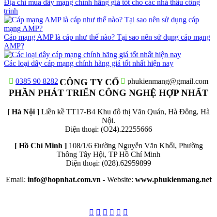
Địa chỉ mua dây mạng chính hãng giá tốt cho các nhà thầu công
trình
Cáp mạng AMP là cáp như thế nào? Tại sao nên sử dụng cáp mạng
AMP?
Các loại dây cáp mạng chính hãng giá tốt nhất hiện nay
0385 90 8282
CÔNG TY CỔ
phukienmang@gmail.com
PHẦN PHÁT TRIỂN CÔNG NGHỆ HỢP NHẤT
[ Hà Nội ]
Liền kề TT17-B4 Khu đô thị Văn Quán, Hà Đông, Hà
Nội.
Điện thoại: (O24).22255666
[ Hồ Chí Minh ]
108/1/6 Đường Nguyễn Văn Khối, Phường
Thông Tây Hội, TP Hồ Chí Minh
Điện thoại: (028).62959899
Email:
info@hopnhat.com.vn -
Website:
www.phukienmang.net