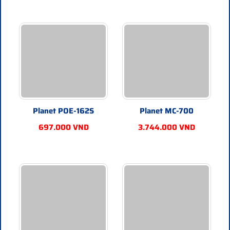
w/internal power
Planet POE-173
chính hãng Planet Taiwan bảo hành 24 tháng
giao hàng toàn quốc
POE-171 - Báo giá phân phối Planet POE-171 chính
hãng, giá cực TốT
POE-171
- Hợp Nhất báo giá phân phối
Planet POE-171
Single
Port 10/100/1000Mbps Ultra POE Injector (60 Watts) -
w/external power adapter
Planet POE-162S
Planet MC-700
Planet POE-171
chính hãng Planet Taiwan bảo hành 24 tháng
giao hàng toàn quốc
697.000 VND
3.744.000 VND
POE-171S - Báo giá phân phối Planet POE-171S chính
hãng, giá cực TốT
POE-171S
- Hợp Nhất báo giá phân phối
Planet POE-171S
Single Port 10/100/1000Mbps Ultra POE Spliter (12V/19V/24V)
Planet POE-171S
chính hãng Planet Taiwan bảo hành 24
tháng giao hàng toàn quốc
POE-172 - Báo giá phân phối Planet POE-172 chính