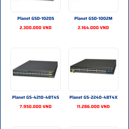
Planet GS-4210-24T2S
chính hãng Planet Taiwan bảo hành
24 tháng giao hàng toàn quốc
Planet GSD-1020S
Planet GSD-1002M
GS-4210-48T4S - Báo giá phân phối Planet GS-4210-
48T4S chính hãng, giá cực TốT
2.300.000 VND
2.164.000 VND
GS-4210-48T4S
- Hợp Nhất báo giá phân phối
Planet GS-
4210-48T4S
IPv4/IPv6, 48-Port 10/100/1000Base-T + 4-Port
100/1000MBPS SFP L2/L4 /SNMP Manageable Gigabit
Ethernet Switch
Planet GS-4210-48T4S
chính hãng Planet Taiwan bảo hành
24 tháng giao hàng toàn quốc
GS-2240-48T4X - Báo giá phân phối Planet GS-
2240-48T4X chính hãng, giá cực TốT
GS-2240-48T4X
- Hợp Nhất báo giá phân phối
Planet GS-
Planet GS-4210-48T4S
Planet GS-2240-48T4X
2240-48T4X
48-port 10/100/1000T + 4-port 10G SFP+ Web
Smart Manageable Ethernet Switch, 802.1Q VLAN, IGMP
7.950.000 VND
11.286.000 VND
Snooping, MSTP, LACP, SNMPv1/v2c
Planet GS-2240-48T4X
chính hãng Planet Taiwan bảo hành
24 tháng giao hàng toàn quốc