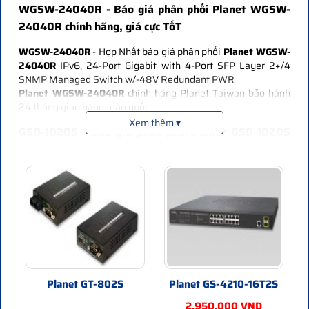
WGSW-24040R - Báo giá phân phối Planet WGSW-
24040R chính hãng, giá cực TốT
WGSW-24040R
- Hợp Nhất báo giá phân phối
Planet WGSW-
24040R
IPv6, 24-Port Gigabit with 4-Port SFP Layer 2+/4
SNMP Managed Switch w/-48V Redundant PWR
Planet WGSW-24040R
chính hãng Planet Taiwan bảo hành
24 tháng giao hàng toàn quốc
Xem thêm ▾
GSD-1020S - Báo giá phân phối Planet GSD-1020S
chính hãng, giá cực TốT
GSD-1020S
- Hợp Nhất báo giá phân phối
Planet GSD-1020S
IPv6 Managed 8-Port 10/100/1000Mbps + 2-Port 100/1000X
SFP Gigabit Ethernet Switch (Internal Power Supply)
Planet GSD-1020S
chính hãng Planet Taiwan bảo hành 24
tháng giao hàng toàn quốc
GSD-1002M - Báo giá phân phối Planet GSD-1002M
chính hãng, giá cực TốT
Planet GT-802S
Planet GS-4210-16T2S
GSD-1002M
- Hợp Nhất báo giá phân phối
Planet GSD-1002M
2.950.000 VND