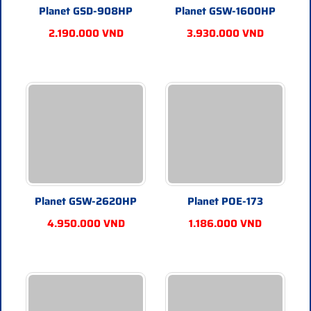
Gigabit TP/SFP Combo Managed Ethernet Switch (220W)
Planet GSD-908HP
Planet GSW-1600HP
Planet FGSW-1816HPS
chính hãng Planet Taiwan bảo hành
24 tháng giao hàng toàn quốc
2.190.000 VND
3.930.000 VND
FGSW-2624HPS - Báo giá phân phối Planet FGSW-
2624HPS chính hãng, giá cực TốT
FGSW-2624HPS
- Hợp Nhất báo giá phân phối
Planet FGSW-
2624HPS
24-Port 10/100TX 802.3at High Power POE + 2-
Port Gigabit TP/SFP Combo Managed Ethernet Switch (220W)
Planet FGSW-2624HPS
chính hãng Planet Taiwan bảo hành
24 tháng giao hàng toàn quốc
GSD-908HP - Báo giá phân phối Planet GSD-908HP
chính hãng, giá cực TốT
Planet GSW-2620HP
Planet POE-173
4.950.000 VND
1.186.000 VND
GSD-908HP
- Hợp Nhất báo giá phân phối
Planet GSD-
908HP
8-Port 10/100/1000 Gigabit 802.3at POE Ethernet
Switch plus 1-Port Gigabit Ethernet Switch (100W POE Budget
with External Power Supply)
Planet GSD-908HP
chính hãng Planet Taiwan bảo hành 24
tháng giao hàng toàn quốc