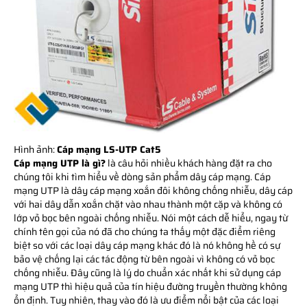
Hình ảnh:
Cáp mạng LS-UTP Cat5
Cáp mạng UTP là gì?
là câu hỏi nhiều khách hàng đặt ra cho
chúng tôi khi tìm hiểu về dòng sản phẩm dây cáp mạng. Cáp
mạng UTP là dây cáp mạng xoắn đôi không chống nhiễu, dây cáp
với hai dây dẫn xoắn chặt vào nhau thành một cặp và không có
lớp vỏ bọc bên ngoài chống nhiễu. Nói một cách dễ hiểu, ngay từ
chính tên gọi của nó đã cho chúng ta thấy một đặc điểm riêng
biệt so với các loại dây cáp mạng khác đó là nó không hề có sự
bảo vệ chống lại các tác động từ bên ngoài vì không có vỏ bọc
chống nhiễu. Đây cũng là lý do chuẩn xác nhất khi sử dụng cáp
mạng UTP thì hiệu quả của tín hiệu đường truyền thường không
ổn định. Tuy nhiên, thay vào đó là ưu điểm nổi bật của các loại