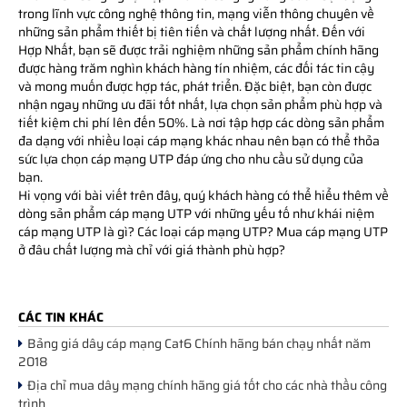
trong lĩnh vực công nghệ thông tin, mạng viễn thông chuyên về
những sản phẩm thiết bị tiên tiến và chất lượng nhất. Đến với
Hợp Nhất, bạn sẽ được trải nghiệm những sản phẩm chính hãng
được hàng trăm nghìn khách hàng tín nhiệm, các đối tác tin cậy
và mong muốn được hợp tác, phát triển. Đặc biệt, bạn còn được
nhận ngay những ưu đãi tốt nhất, lựa chọn sản phẩm phù hợp và
tiết kiệm chi phí lên đến 50%. Là nơi tập hợp các dòng sản phẩm
đa dạng với nhiều loại cáp mạng khác nhau nên bạn có thể thỏa
sức lựa chọn cáp mạng UTP đáp ứng cho nhu cầu sử dụng của
bạn.
Hi vọng với bài viết trên đây, quý khách hàng có thể hiểu thêm về
dòng sản phẩm cáp mạng UTP với những yếu tố như khái niệm
cáp mạng UTP là gì? Các loại cáp mạng UTP? Mua cáp mạng UTP
ở đâu chất lượng mà chỉ với giá thành phù hợp?
CÁC TIN KHÁC
Bảng giá dây cáp mạng Cat6 Chính hãng bán chạy nhất năm
2018
Địa chỉ mua dây mạng chính hãng giá tốt cho các nhà thầu công
trình