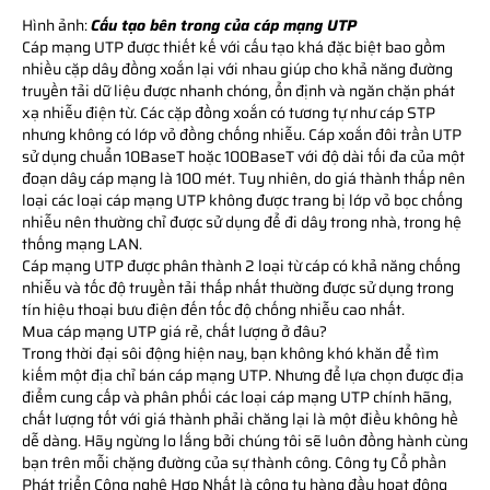
Hình ảnh:
Cấu tạo bên trong của cáp mạng UTP
Cáp mạng UTP được thiết kế với cấu tạo khá đặc biệt bao gồm
nhiều cặp dây đồng xoắn lại với nhau giúp cho khả năng đường
truyền tải dữ liệu được nhanh chóng, ổn định và ngăn chặn phát
xạ nhiễu điện từ. Các cặp đồng xoắn có tương tự như cáp STP
nhưng không có lớp vỏ đồng chống nhiễu. Cáp xoắn đôi trần UTP
sử dụng chuẩn 10BaseT hoặc 100BaseT với độ dài tối đa của một
đoạn dây cáp mạng là 100 mét. Tuy nhiên, do giá thành thấp nên
loại các loại cáp mạng UTP không được trang bị lớp vỏ bọc chống
nhiễu nên thường chỉ được sử dụng để đi dây trong nhà, trong hệ
thống mạng LAN.
Cáp mạng UTP được phân thành 2 loại từ cáp có khả năng chống
nhiễu và tốc độ truyền tải thấp nhất thường được sử dụng trong
tín hiệu thoại bưu điện đến tốc độ chống nhiễu cao nhất.
Mua cáp mạng UTP giá rẻ, chất lượng ở đâu?
Trong thời đại sôi động hiện nay, bạn không khó khăn để tìm
kiếm một địa chỉ bán cáp mạng UTP. Nhưng để lựa chọn được địa
điểm cung cấp và phân phối các loại cáp mạng UTP chính hãng,
chất lượng tốt với giá thành phải chăng lại là một điều không hề
dễ dàng. Hãy ngừng lo lắng bởi chúng tôi sẽ luôn đồng hành cùng
bạn trên mỗi chặng đường của sự thành công. Công ty Cổ phần
Phát triển Công nghệ Hợp Nhất là công ty hàng đầu hoạt động