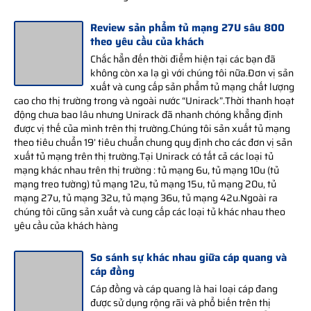
Review sản phẩm tủ mạng 27U sâu 800
theo yêu cầu của khách
Chắc hẳn đến thời điểm hiện tại các bạn đã
không còn xa lạ gì với chúng tôi nữa.Đơn vị sản
xuất và cung cấp sản phẩm tủ mạng chất lượng
cao cho thị trường trong và ngoài nước “Unirack”.Thời thanh hoạt
động chưa bao lâu nhưng Unirack đã nhanh chóng khẳng định
được vị thế của mình trên thị trường.Chúng tôi sản xuất tủ mạng
theo tiêu chuẩn 19’ tiêu chuẩn chung quy định cho các đơn vị sản
xuất tủ mạng trên thị trường.Tại Unirack có tất cả các loại tủ
mạng khác nhau trên thị trường : tủ mạng 6u, tủ mạng 10u (tủ
mạng treo tường) tủ mạng 12u, tủ mạng 15u, tủ mạng 20u, tủ
mạng 27u, tủ mạng 32u, tủ mạng 36u, tủ mạng 42u.Ngoài ra
chúng tôi cũng sản xuất và cung cấp các loại tủ khác nhau theo
yêu cầu của khách hàng
So sánh sự khác nhau giữa cáp quang và
cáp đồng
Cáp đồng và cáp quang là hai loại cáp đang
được sử dụng rộng rãi và phổ biến trên thị