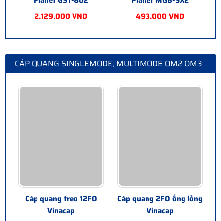
Planet GST-802
Planet MGB-SX2
2.129.000 VND
493.000 VND
CÁP QUANG SINGLEMODE, MULTIMODE OM2 OM3
OM4 CHÍNH HÃNG
Cáp quang treo 12FO
Cáp quang 2FO ống lỏng
Vinacap
Vinacap