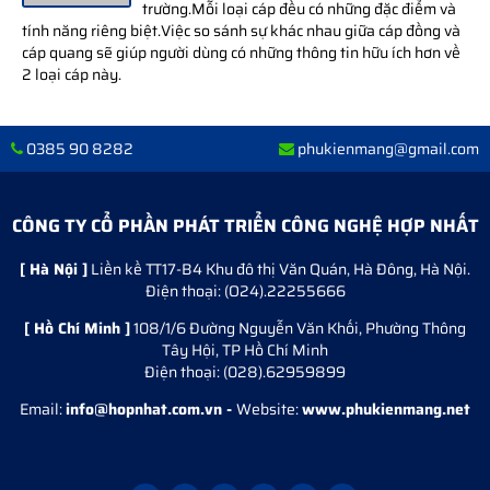
trường.Mỗi loại cáp đều có những đặc điểm và
tính năng riêng biệt.Việc so sánh sự khác nhau giữa cáp đồng và
cáp quang sẽ giúp người dùng có những thông tin hữu ích hơn về
2 loại cáp này.
0385 90 8282
phukienmang@gmail.com
CÔNG TY CỔ PHẦN PHÁT TRIỂN CÔNG NGHỆ HỢP NHẤT
[ Hà Nội ]
Liền kề TT17-B4 Khu đô thị Văn Quán, Hà Đông, Hà Nội.
Điện thoại: (O24).22255666
[ Hồ Chí Minh ]
108/1/6 Đường Nguyễn Văn Khối, Phường Thông
Tây Hội, TP Hồ Chí Minh
Điện thoại: (028).62959899
Email:
info@hopnhat.com.vn -
Website:
www.phukienmang.net