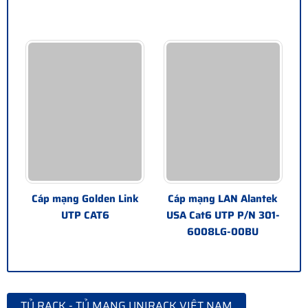
Cáp mạng Golden Link
Cáp mạng LAN Alantek
UTP CAT6
USA Cat6 UTP P/N 301-
6008LG-00BU
TỦ RACK - TỦ MẠNG UNIRACK VIỆT NAM