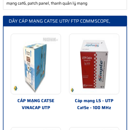
mạng cat6, patch panel, thanh quản lý mạng
DÂY CÁP MẠNG CAT5E UTP/ FTP COMMSCOPE,
LEGRAND, ALANTEK, VINACAP
CÁP MẠNG CAT5E
Cáp mạng LS - UTP
VINACAP UTP
Cat5e - 100 MHz