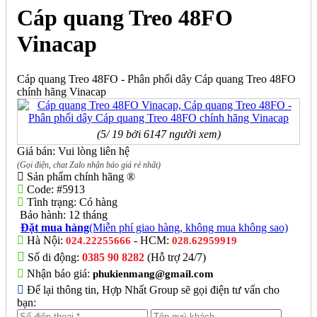
Cáp quang Treo 48FO
Vinacap
Cáp quang Treo 48FO - Phân phối dây Cáp quang Treo 48FO
chính hãng Vinacap
(5/ 19 bởi 6147 người xem)
Giá bán: Vui lòng liên hệ
(Gọi điện, chat Zalo nhận báo giá rẻ nhất)
Sản phẩm chính hãng ®
Code:
#5913
Tình trạng:
Có hàng
Bảo hành:
12 tháng
Đặt mua hàng
(Miễn phí giao hàng, không mua không sao)
Hà Nội:
- HCM:
024.22255666
028.62959919
Số di động:
0385 90 8282
(Hỗ trợ 24/7)
Nhận báo giá:
phukienmang@gmail.com
Để lại thông tin, Hợp Nhất Group sẽ gọi điện tư vấn cho
bạn: