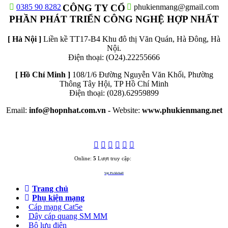
0385 90 8282
CÔNG TY CỔ
phukienmang@gmail.com
PHẦN PHÁT TRIỂN CÔNG NGHỆ HỢP NHẤT
[ Hà Nội ]
Liền kề TT17-B4 Khu đô thị Văn Quán, Hà Đông, Hà
Nội.
Điện thoại: (O24).22255666
[ Hồ Chí Minh ]
108/1/6 Đường Nguyễn Văn Khối, Phường
Thông Tây Hội, TP Hồ Chí Minh
Điện thoại: (028).62959899
Email:
info@hopnhat.com.vn -
Website:
www.phukienmang.net
Online:
5
Lượt truy cập:
3283450
Vợt Pickleball
Trang chủ
Phụ kiện mạng
Cáp mạng Cat5e
Dây cáp quang SM MM
Bộ lưu điện