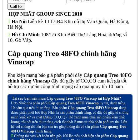
HỢP NHẤT GROUP SINCE 2010
Hà Nội
Liền kề TT17-B4 Khu đô thị Văn Quán, Hà Đông,
Hà Nội.
Hồ Chí Minh
108/1/6 Khu Biệt Thự Làng Hoa, đường số
10, Gò Vấp.
Cáp quang Treo 48FO chính hãng
Vinacap
Phụ kiện mạng báo giá phân phối dây
Cáp quang Treo 48FO
chính hãng Vinacap
đầy đủ giấy tờ CO,CQ cam kết giá tốt,
hỗ trợ các dự án công trình mạng cáp quang uy tín 10 năm
Tại sao bạn nên mua Cáp quang Treo 48FO Vinacap tại Hợp Nhất?
Hợp Nhất nhà phân phối
Cáp quang Treo 48FO Vinacap
uy tín, danh tiếng
10 năm qua trên thị trường. Sản phẩm
Cáp quang Treo 48FO Vinacap
đang
được phân phối bởi Hợp Nhất là sản phẩm chính hãng, có đầy đủ giấy tờ chứng
minh xuất xứ và chất lượng (CO,CQ). Để tránh mua phải sản phẩm kém chất
lượng trôi nổi trên thị trường cách tốt nhất là mua từ nhà phân phối uy tín. Liên
hệ với chúng tôi nếu bạn cần trợ giúp thông tin về sản phẩm
Cáp quang Treo
48FO Vinacap
chính hãng.
Chúng tôi cam kết hoàn tiền gấp 100 lần nếu phát hiện sản phẩm
Cáp quang