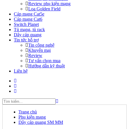
Review phụ kiện mạng
Loa Golden Field
Cáp mạng Cat5e
Cáp mạng Cat6
Switch Planet
Tủ mạng, tủ rack
Dây cáp quang
Tin tức hỗ trợ
Tin công nghệ
Khuyến mại
Review
Tư vấn chọn mua
Hướng dẫn kỹ thuật
Liên hệ
Trang chủ
Phụ kiện mạng
Dây cáp quang SM MM