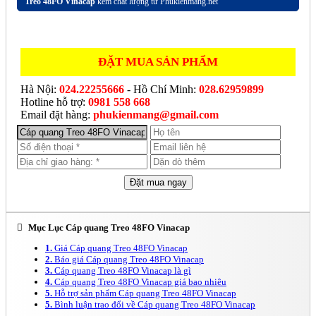
Treo 48FO Vinacap
kém chất lượng từ Phukienmang.net
ĐẶT MUA SẢN PHẨM
Hà Nội:
024.22255666
- Hồ Chí Minh:
028.62959899
Hotline hỗ trợ:
0981 558 668
Email đặt hàng:
phukienmang@gmail.com
Mục Lục Cáp quang Treo 48FO Vinacap
1.
Giá Cáp quang Treo 48FO Vinacap
2.
Báo giá Cáp quang Treo 48FO Vinacap
3.
Cáp quang Treo 48FO Vinacap là gì
4.
Cáp quang Treo 48FO Vinacap giá bao nhiêu
5.
Hỗ trợ sản phẩm Cáp quang Treo 48FO Vinacap
5.
Bình luận trao đổi về Cáp quang Treo 48FO Vinacap