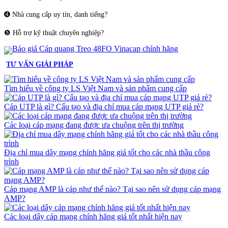
➍ Nhà cung cấp uy tín, danh tiếng?
❺ Hỗ trợ kỹ thuật chuyên nghiệp?
TƯ VẤN GIẢI PHÁP
Tìm hiểu về công ty LS Việt Nam và sản phẩm cung cấp
Cáp UTP là gì? Cấu tạo và địa chỉ mua cáp mạng UTP giả rẻ?
Các loại cáp mạng đang được ưa chuộng trên thị trường
Địa chỉ mua dây mạng chính hãng giá tốt cho các nhà thầu công
trình
Cáp mạng AMP là cáp như thế nào? Tại sao nên sử dụng cáp mạng
AMP?
Các loại dây cáp mạng chính hãng giá tốt nhất hiện nay