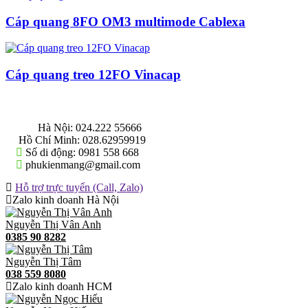
Cáp quang 8FO OM3 multimode Cablexa
Cáp quang treo 12FO Vinacap
THÔNG TIN LIÊN HỆ
Hà Nội:
024.222 55666
Hồ Chí Minh:
028.62959919
Số di động:
0981 558 668
phukienmang@gmail.com
Hỗ trợ trực tuyến (Call, Zalo)
Zalo kinh doanh Hà Nội
Nguyễn Thị Vân Anh
0385 90 8282
Nguyễn Thị Tâm
038 559 8080
Zalo kinh doanh HCM