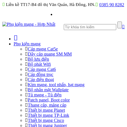
Liền kề TT17-B4 đô thị Văn Quán, Hà Đông, HN.
0385 90 8282
Phụ kiện mạng
Cáp mạng Cat5e
Dây cáp quang SM MM
Bộ lưu điện
Bộ phát Wifi
Cáp mạng Cat6
Cáp đồng trục
Cáp điện thoại
Kìm mạng, tool nhấn, hạt mạng
Bộ nhân mặt Wallplate
Tủ mạng - Tủ điện
Patch panel, Boot color
Thang cáp, máng cáp
Thiết bị mạng Planet
Thiết bị mạng TP-Link
Thiết bị mạng Cisco
Thiết bị mạng Juniper