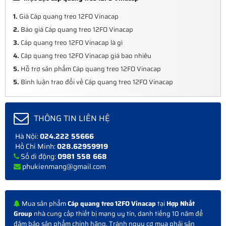
1.
Giá Cáp quang treo 12FO Vinacap
2.
Báo giá Cáp quang treo 12FO Vinacap
3.
Cáp quang treo 12FO Vinacap là gì
4.
Cáp quang treo 12FO Vinacap giá bao nhiêu
5.
Hỗ trợ sản phẩm Cáp quang treo 12FO Vinacap
5.
Bình luận trao đổi về Cáp quang treo 12FO Vinacap
THÔNG TIN LIÊN HỆ
Hà Nội:
024.222 55666
Hồ Chí Minh:
028.62959919
Số di động:
0981 558 668
phukienmang@gmail.com
Mua sản phẩm
Cáp quang treo 12FO Vinacap
tại
Hợp Nhất
Group
nhà cung cấp thiết bị mạng uy tín, danh tiếng 10 năm để
đảm bảo sản phẩm chính hãng. Tránh nguy cơ mua phải sản