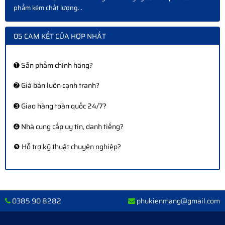
phẩm kém chất lượng...
05 CAM KẾT CỦA HỢP NHẤT
➊ Sản phẩm chính hãng?
➋ Giá bán luôn cạnh tranh?
➌ Giao hàng toàn quốc 24/7?
➍ Nhà cung cấp uy tín, danh tiếng?
❺ Hỗ trợ kỹ thuật chuyên nghiệp?
0385 90 8282
phukienmang@gmail.com