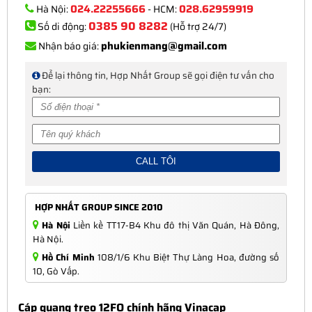
024.22255666
028.62959919
Hà Nội:
- HCM:
0385 90 8282
Số di động:
(Hỗ trợ 24/7)
phukienmang@gmail.com
Nhận báo giá:
Để lại thông tin, Hợp Nhất Group sẽ gọi điện tư vấn cho
bạn:
HỢP NHẤT GROUP SINCE 2010
Hà Nội
Liền kề TT17-B4 Khu đô thị Văn Quán, Hà Đông,
Hà Nội.
Hồ Chí Minh
108/1/6 Khu Biệt Thự Làng Hoa, đường số
10, Gò Vấp.
Cáp quang treo 12FO chính hãng Vinacap