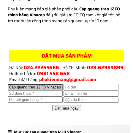
Phụ kiện mạng báo giá phân phối dây
Cáp quang treo 12FO
chính hãng Vinacap
đầy đủ giấy tờ CO,CQ cam kết giá tốt, hỗ
trợ các dự án công trình mạng cáp quang uy tín 10 năm
ĐẶT MUA SẢN PHẨM
024.22255666
028.62959899
Hà Nội:
- Hồ Chí Minh:
0981 558 668
Hotline hỗ trợ:
phukienmang@gmail.com
Email đặt hàng:
Mục Lục Cáp quang treo 12FO Vinacap