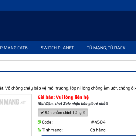
P MẠNG CAT6
SWITCH PLANET
TỦ MẠNG, TỦ RACK
 Vỏ chống cháy bảo vệ môi trường, lớp ni lông chống ẩm ướt, chống ô 
Giá bán: Vui lòng liên hệ
(Gọi điện, chat Zalo nhận báo giá rẻ nhất)
Sản phẩm chính hãng ®
Code:
#4584
Tình trạng:
Có hàng