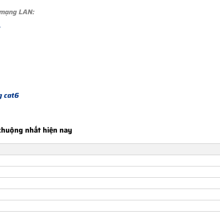
 mạng LAN:
g cat6
chuộng nhất hiện nay