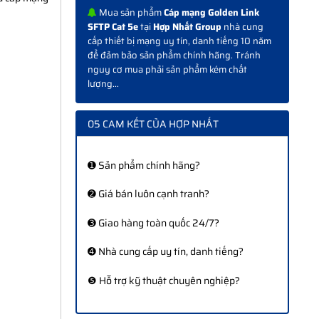
Mua sản phẩm
Cáp mạng Golden Link
SFTP Cat 5e
tại
Hợp Nhất Group
nhà cung
cấp thiết bị mạng uy tín, danh tiếng 10 năm
để đảm bảo sản phẩm chính hãng. Tránh
nguy cơ mua phải sản phẩm kém chất
lượng...
05 CAM KẾT CỦA HỢP NHẤT
➊ Sản phẩm chính hãng?
➋ Giá bán luôn cạnh tranh?
➌ Giao hàng toàn quốc 24/7?
➍ Nhà cung cấp uy tín, danh tiếng?
❺ Hỗ trợ kỹ thuật chuyên nghiệp?