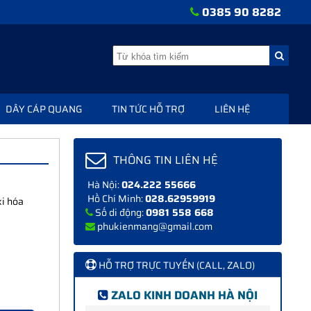
0385 90 8282
DÂY CÁP QUANG
TIN TỨC HỖ TRỢ
LIÊN HỆ
THÔNG TIN LIÊN HỆ
Hà Nội:
024.222 55666
Hồ Chí Minh:
028.62959919
xi hóa
Số di động:
0981 558 668
phukienmang@gmail.com
HỖ TRỢ TRỰC TUYẾN (CALL, ZALO)
ZALO KINH DOANH HÀ NỘI