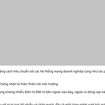
oảng cách tiêu chuẩn với các hệ thống mạng doanh nghiệp cũng như các
hứng nhận là thân thiện với môi trường.
ng kháng nhiễu điện từ EMI từ bên ngoài vào dây, ngoài ra dòng cáp n
y sẽ giúp loại bỏ nhiễu và chập mạch, đây là một công nghệ vượt trội m