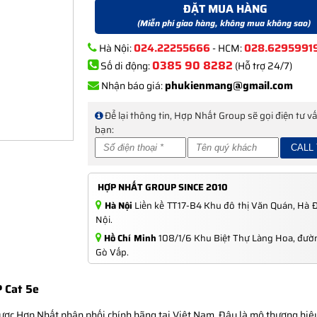
ĐẶT MUA HÀNG
(Miễn phí giao hàng, không mua không sao)
024.22255666
028.6295991
Hà Nội:
- HCM:
0385 90 8282
Số di động:
(Hỗ trợ 24/7)
phukienmang@gmail.com
Nhận báo giá:
Để lại thông tin, Hợp Nhất Group sẽ gọi điện tư v
bạn:
HỢP NHẤT GROUP SINCE 2010
Hà Nội
Liền kề TT17-B4 Khu đô thị Văn Quán, Hà 
Nội.
Hồ Chí Minh
108/1/6 Khu Biệt Thự Làng Hoa, đườn
Gò Vấp.
 Cat 5e
ược Hợp Nhất phân phối chính hãng tại Việt Nam. Đây là mộ thương hi