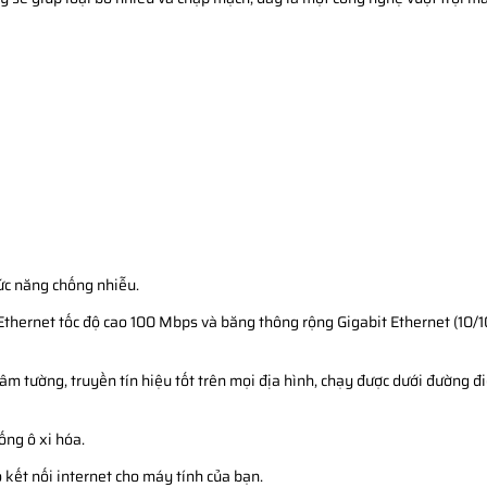
hức năng chống nhiễu.
 Ethernet tốc độ cao 100 Mbps và băng thông rộng Gigabit Ethernet (10
m tường, truyền tín hiệu tốt trên mọi địa hình, chạy được dưới đường đi
ống ô xi hóa.
 kết nối internet cho máy tính của bạn.