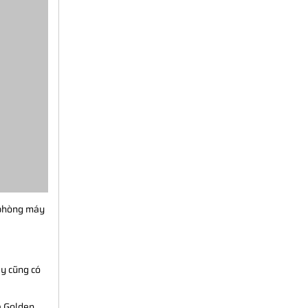
 phòng máy
ày cũng có
à Golden