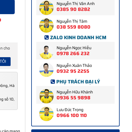
Nguyễn Thị Vân Anh
0385 90 8282
9
Nguyễn Thị Tâm
038 559 8080
ZALO KINH DOANH HCM
Nguyễn Ngọc Hiếu
ấn cho
0978 266 232
Nguyễn Xuân Thảo
0932 95 2255
PHỤ TRÁCH ĐẠI LÝ
Đông, Hà
Nguyễn Hữu Khánh
0936 55 9898
g số 10,
Lưu Đức Trọng
0966 100 110
ệu cáp mạng