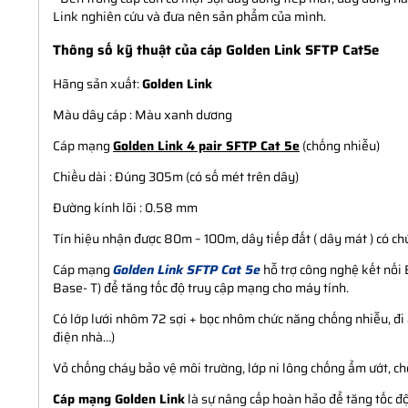
Link nghiên cứu và đưa nên sản phẩm của mình.
Thông số kỹ thuật của cáp Golden Link SFTP Cat5e
Hãng sản xuất:
Golden Link
Màu dây cáp : Màu xanh dương
Cáp mạng
Golden Link 4 pair SFTP Cat 5e
(chống nhiễu)
Chiều dài : Đúng 305m (có số mét trên dây)
Đường kính lõi : 0.58 mm
Tín hiệu nhận được 80m – 100m, dây tiếp đất ( dây mát ) có c
Cáp mạng
Golden Link SFTP Cat 5e
hỗ trợ công nghệ kết nối
Base- T) để tăng tốc độ truy cập mạng cho máy tính.
Có lớp lưới nhôm 72 sợi + bọc nhôm chức năng chống nhiễu, đi â
điện nhà…)
Vỏ chống cháy bảo vệ môi trường, lớp ni lông chống ẩm ướt, ch
Cáp mạng Golden Link
là sự nâng cấp hoàn hảo để tăng tốc độ