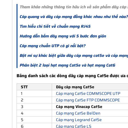
Tham khảo những thông tin hữu ích về sản phẩm dây cáp
Cáp quang và dây cáp mạng đồng khác nhau như thế nào?
Tìm hiểu chi tiết về chuẩn mạng RJ45
Hướng dẫn bấm dây mạng với 5 bước đơn giản
Cáp mạng chuẩn UTP có gì nổi bật?
Bật mí sự khác biệt giữa dây cáp mạng cat5e và cáp mạn
Phân biệt 2 loại hạt mạng Cat5e và hạt mạng Cat6
Bảng danh sách các dòng dây cáp mạng Cat5e được ưa 
STT
Dây cáp mạng Cat5e
1
Cáp mạng Cat5e COMMSCOPE UTP
2
Cáp mạng Cat5e FTP COMMSCOPE
3
Cáp mạng Vinacap Cat5e
4
Cáp mạng Cat5e BelDen
5
Cáp mạng Legrand Cat5e
6
Cáp mạng Cat5e LS