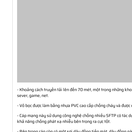
- Khoảng cách truyền tải lên đến 70 mét, một trong những kh
sever, game, net.
- Vỏ bọc được làm bằng nhựa PVC cao cấp chống cháy và được c
- Cáp mạng này sử dụng công nghệ chống nhiếu SFTP có tác dụ
khả năng chống phát xạ nhiễu bên trong ra cực tốt.
- Bên trong cáp còn có một sợi dây đồng tiếp mát, dây đồng nà