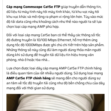
Cáp mạng Commscope Cat5e FTP
giúp truyền dẫn thông tin,
dữ liệu từ máy tính này tới máy tính khác, từ khu vực này tới
khu vục khác và mở rộng ra phạm vi rộng lớn hơn. Tùy vào mức
độ tải data cũng như khoảng cách như thế nào người ta sẽ lựa
chọn loại cáp mạng AMP phù hợp.
Đối với loại cáp mạng Cat5e bạn có thể thấy các thông số tốc
độ đường truyền là 10/100 Mbps Ethernet, hỗ trợ thêm ứng
dụng tốc độ 1000Mbps được ghi chú chi tiết trên hộp sản phẩm.
Những thông số này cũng đủ làm người dùng thỏa mãn người
dùng khi sử dụng để truyền tải dữ liệu tín hiệu trong văn
phòng, nhà ở hoặc tòa nhà…
Lựa chọn được loại dây cáp mạng AMP Cat5e FTP chính hãng
là điều quan tâm của rất nhiều người dùng. Sử dụng loại mạng
AMP Cat5e FTP chính hãng
sẽ mang đến cho người dùng sự
an tâm về tốc độ truyền tải cũng như độ bền chống chịu của dây
mạng đối với thời gian sử dụng.