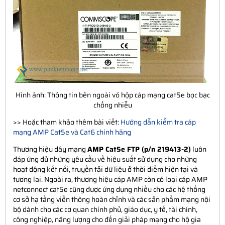
Hình ảnh: Thông tin bên ngoài vỏ hộp cáp mạng cat5e bọc bạc
chống nhiễu
>> Hoặc tham khảo thêm bài viết:
Hướng dẫn kiểm tra cáp
mạng AMP Cat5e và Cat6 chính hãng
Thương hiệu dây mạng
AMP Cat5e FTP (p/n 219413-2)
luôn
đáp ứng đủ những yêu cầu về hiệu suất sử dụng cho những
hoạt động kết nối, truyền tải dữ liệu ở thời điểm hiện tại và
tương lai. Ngoài ra, thương hiệu cáp AMP còn có loại cáp AMP
netconnect cat5e cũng được ứng dụng nhiều cho các hệ thống
cơ sở hạ tầng viễn thông hoàn chỉnh và các sản phẩm mạng nội
bộ dành cho các cơ quan chính phủ, giáo dục, y tế, tài chính,
công nghiệp, năng lượng cho đến giải pháp mạng cho hộ gia