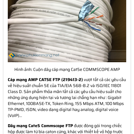
Hình ảnh: Cuộn dây cáp mạng Cat5e COMMSCOPE AMP
Cáp mạng AMP CAT5E FTP (219413-2)
vượt tất cả các yêu cầu
về hiệu suất chuẩn 5E của TIA/EIA 568-B.2 và ISO/IEC 11801
Class D. Sản phẩm thỏa mãn tất cả các yêu cầu hiệu suất cho
những ứng dụng hiện tại và tương lai chẳng hạn như : Gigabit
Ethernet, 100BASE-TX, Token Ring, 155 Mbps ATM, 100 Mbps
TP-PMD, ISDN, video dạng digital hay analog, digital voice
(VoIP)…
Dây mạng Cate5 Commscope FTP
được đóng gói trong chiếc
hộp được làm từ bìa caton cứng, khác với thiết kế vỏ hộp trước