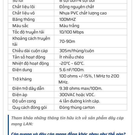
Số lõi
8 sợi đơn-4 sợi đôi
Chất liệu lõi
Đồng nguyên chất
Chất liệu vỏ
Nhựa PVC chất lượng cao
Băng thông
100MHZ
Màu sắc
Màu trắng
Tốc độ truyền tải
10/100 Mbps
Khoảng cách truyền
70-90m
tải
Chiều dài cuộn cáp
305m/thùng/cuộn
Tần số hoạt động
Ít nhiễu chéo
Nhiệt độ hoạt động
-20°C – 60°C.
Điện dung
5.6 nF/100m.
100 ohms +/-15%, 1 MHz to 200
Trở kháng
MHz.
Điện trở dây dẫn
9.38 ohms max/100m.
Điện áp
300VAC hoặc VDC.
Độ uốn cong
4 lần đường kính cáp.
Quy cách đóng gói
Đóng thùng carton
Tham khảo những thông tin hữu ích về sản phẩm dây cáp
mạng LAN:
Cáp quang và dây cáp mạng đồng khác nhau như thế nào?