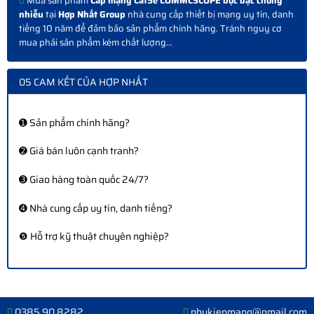
Mua sản phẩm
Cáp mạng Cat5e COMMCSCOPE bọc bạc chống
nhiễu
tại
Hợp Nhất Group
nhà cung cấp thiết bị mạng uy tín, danh
tiếng 10 năm để đảm bảo sản phẩm chính hãng. Tránh nguy cơ
mua phải sản phẩm kém chất lượng...
05 CAM KẾT CỦA HỢP NHẤT
➊ Sản phẩm chính hãng?
➋ Giá bán luôn cạnh tranh?
➌ Giao hàng toàn quốc 24/7?
➍ Nhà cung cấp uy tín, danh tiếng?
❺ Hỗ trợ kỹ thuật chuyên nghiệp?
0385 90 8282
phukienmang@gmail.com