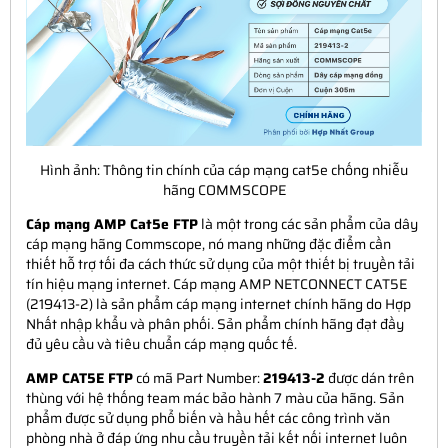
Hình ảnh: Thông tin chính của cáp mạng cat5e chống nhiễu
hãng COMMSCOPE
Cáp mạng AMP Cat5e FTP
là một trong các sản phẩm của dây
cáp mạng hãng Commscope, nó mang những đặc điểm cần
thiết hỗ trợ tối đa cách thức sử dụng của một thiết bị truyền tải
tín hiệu mạng internet. Cáp mạng AMP NETCONNECT CAT5E
(219413-2) là sản phẩm cáp mạng internet chính hãng do Hợp
Nhất nhập khẩu và phân phối. Sản phẩm chính hãng đạt đầy
đủ yêu cầu và tiêu chuẩn cáp mạng quốc tế.
AMP CAT5E FTP
có mã Part Number:
219413-2
được dán trên
thùng với hệ thống team mác bảo hành 7 màu của hãng. Sản
phẩm được sử dụng phổ biến và hầu hết các công trình văn
phòng nhà ở đáp ứng nhu cầu truyền tải kết nối internet luôn