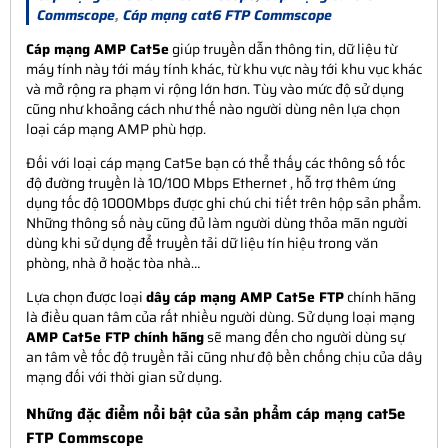
Commscope
,
Cáp mạng cat6 FTP Commscope
Cáp mạng AMP Cat5e
giúp truyền dẫn thông tin, dữ liệu từ
máy tính này tới máy tính khác, từ khu vực này tới khu vục khác
và mở rộng ra phạm vi rộng lớn hơn. Tùy vào mức độ sử dụng
cũng như khoảng cách như thế nào người dùng nên lựa chọn
loại cáp mạng AMP phù hợp.
Đối với loại cáp mạng Cat5e bạn có thể thấy các thông số tốc
độ đường truyền là 10/100 Mbps Ethernet , hỗ trợ thêm ứng
dụng tốc độ 1000Mbps được ghi chú chi tiết trên hộp sản phẩm.
Những thông số này cũng đủ làm người dùng thỏa mãn người
dùng khi sử dụng để truyền tải dữ liệu tín hiệu trong văn
phòng, nhà ở hoặc tòa nhà…
Lựa chọn được loại
dây cáp mạng AMP Cat5e FTP
chính hãng
là điều quan tâm của rất nhiều người dùng. Sử dụng loại mạng
AMP Cat5e FTP chính hãng
sẽ mang đến cho người dùng sự
an tâm về tốc độ truyền tải cũng như độ bền chống chịu của dây
mạng đối với thời gian sử dụng.
Những đặc điểm nổi bật của sản phẩm cáp mạng cat5e
FTP Commscope