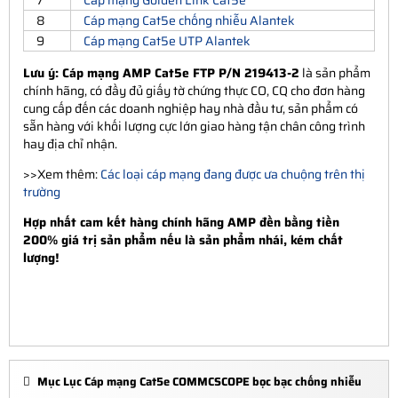
7
Cáp mạng Golden Link Cat5e
8
Cáp mạng Cat5e chống nhiễu Alantek
9
Cáp mạng Cat5e UTP Alantek
Lưu ý: Cáp mạng AMP Cat5e FTP P/N 219413-2
là sản phẩm
chính hãng, có đầy đủ giấy tờ chứng thực CO, CQ cho đơn hàng
cung cấp đến các doanh nghiệp hay nhà đầu tư, sản phẩm có
sẵn hàng với khối lượng cực lớn giao hàng tận chân công trình
hay địa chỉ nhận.
>>Xem thêm:
Các loại cáp mạng đang được ưa chuộng trên thị
trường
Hợp nhất cam kết hàng chính hãng AMP đền bằng tiền
200% giá trị sản phẩm nếu là sản phẩm nhái, kém chất
lượng!
Mục Lục Cáp mạng Cat5e COMMCSCOPE bọc bạc chống nhiễu