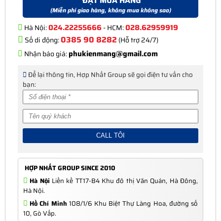
ĐẶT MUA HÀNG
(Miễn phí giao hàng, không mua không sao)
024.22255666
028.62959919
Hà Nội:
- HCM:
0385 90 8282
Số di động:
(Hỗ trợ 24/7)
phukienmang@gmail.com
Nhận báo giá:
Để lại thông tin, Hợp Nhất Group sẽ gọi điện tư vấn cho
bạn:
HỢP NHẤT GROUP SINCE 2010
Hà Nội
Liền kề TT17-B4 Khu đô thị Văn Quán, Hà Đông,
Hà Nội.
Hồ Chí Minh
108/1/6 Khu Biệt Thự Làng Hoa, đường số
10, Gò Vấp.