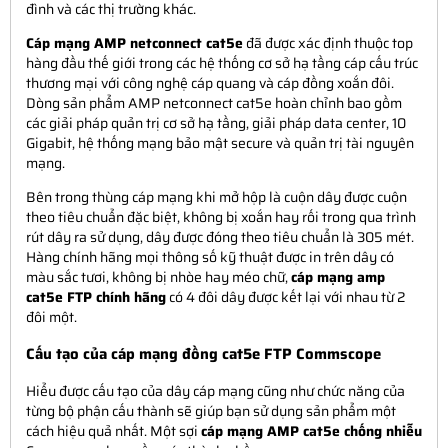
đình và các thị trường khác.
Cáp mạng AMP netconnect cat5e
đã được xác định thuộc top
hàng đầu thế giới trong các hệ thống cơ sở hạ tầng cáp cấu trúc
thương mại với công nghệ cáp quang và cáp đồng xoắn đôi.
Dòng sản phẩm AMP netconnect cat5e hoàn chỉnh bao gồm
các giải pháp quản trị cơ sở hạ tầng, giải pháp data center, 10
Gigabit, hệ thống mạng bảo mật secure và quản trị tài nguyên
mạng.
Bên trong thùng cáp mạng khi mở hộp là cuộn dây được cuộn
theo tiêu chuẩn đặc biệt, không bị xoắn hay rối trong qua trình
rút dây ra sử dụng, dây được đóng theo tiêu chuẩn là 305 mét.
Hàng chính hãng mọi thông số kỹ thuật được in trên dây có
màu sắc tươi, không bị nhòe hay méo chữ,
cáp mạng amp
cat5e FTP chính hãng
có 4 đôi dây được kết lại với nhau từ 2
đôi một.
Cấu tạo của cáp mạng đồng cat5e FTP Commscope
Hiểu được cấu tạo của dây cáp mạng cũng như chức năng của
từng bộ phận cấu thành sẽ giúp bạn sử dụng sản phẩm một
cách hiệu quả nhất. Một sợi
cáp mạng AMP cat5e chống nhiễu