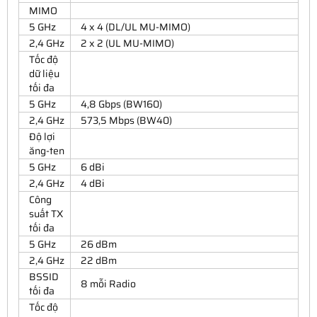
MIMO
5 GHz
4 x 4 (DL/UL MU-MIMO)
2,4 GHz
2 x 2 (UL MU-MIMO)
Tốc độ
dữ liệu
tối đa
5 GHz
4,8 Gbps (BW160)
2,4 GHz
573,5 Mbps (BW40)
Độ lợi
ăng-ten
5 GHz
6 dBi
2,4 GHz
4 dBi
Công
suất TX
tối đa
5 GHz
26 dBm
2,4 GHz
22 dBm
BSSID
8 mỗi Radio
tối đa
Tốc độ