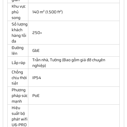
Khu vực
phủ
140 m² (1.500 ft²)
song
Số lượng
khách
250+
hàng tối
đa
Đường
GbE
lên
Trần nhà, Tường (Bao gồm giá đỡ chuyên
Lắp ráp
nghiệp)
Chống
chịu thời
IP54
tiết
Phương
pháp sức
PoE
mạnh
Hiệu
suất bộ
phát wifi
U6-PRO