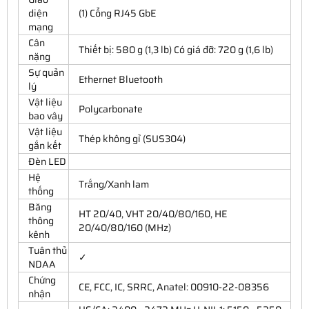
diện
(1) Cổng RJ45 GbE
mạng
Cân
Thiết bị: 580 g (1,3 lb) Có giá đỡ: 720 g (1,6 lb)
nặng
Sự quản
Ethernet Bluetooth
lý
Vật liệu
Polycarbonate
bao vây
Vật liệu
Thép không gỉ (SUS304)
gắn kết
Đèn LED
Hệ
Trắng/Xanh lam
thống
Băng
HT 20/40, VHT 20/40/80/160, HE
thông
20/40/80/160 (MHz)
kênh
Tuân thủ
✓
NDAA
Chứng
CE, FCC, IC, SRRC, Anatel: 00910-22-08356
nhận