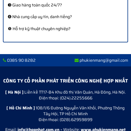
➌ Giao hàng toàn quốc 24/7?
➍ Nhà cung cấp uy tín, danh tiếng?
❺ Hỗ trợ kỹ thuật chuyên nghiệp?
0385 90 8282
phukienmang@gmail.com
CÔNG TY CỔ PHẦN PHÁT TRIỂN CÔNG NGHỆ HỢP NHẤT
[ Hà Nội ]
Liền kề TT17-B4 Khu đô thị Văn Quán, Hà Đông, Hà Nội.
Điện thoại: (O24).22255666
[ Hồ Chí Minh ]
108/1/6 Đường Nguyễn Văn Khối, Phường Thông
Tây Hội, TP Hồ Chí Minh
Điện thoại: (028).62959899
Email:
info@hopnhat.com.vn -
Website:
www.phukienmang.net