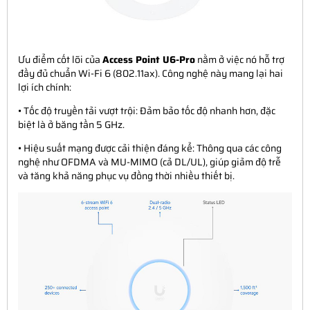
Ưu điểm cốt lõi của
Access Point U6-Pro
nằm ở việc nó hỗ trợ
đầy đủ chuẩn Wi-Fi 6 (802.11ax). Công nghệ này mang lại hai
lợi ích chính:
• Tốc độ truyền tải vượt trội: Đảm bảo tốc độ nhanh hơn, đặc
biệt là ở băng tần 5 GHz.
• Hiệu suất mạng được cải thiện đáng kể: Thông qua các công
nghệ như OFDMA và MU-MIMO (cả DL/UL), giúp giảm độ trễ
và tăng khả năng phục vụ đồng thời nhiều thiết bị.