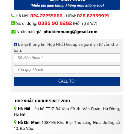
(Miễn phí giao hàng, không mua không sao)
024.22255666
028.62959919
Hà Nội:
- HCM:
0385 90 8282
Số di động:
(Hỗ trợ 24/7)
phukienmang@gmail.com
Nhận báo giá:
Để lại thông tin, Hợp Nhất Group sẽ gọi điện tư vấn cho
bạn:
HỢP NHẤT GROUP SINCE 2010
Hà Nội
Liền kề TT17-B4 Khu đô thị Văn Quán, Hà Đông,
Hà Nội.
Hồ Chí Minh
108/1/6 Khu Biệt Thự Làng Hoa, đường số
10, Gò Vấp.