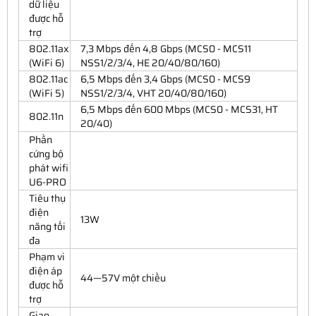
dữ liệu
được hỗ
trợ
802.11ax
7,3 Mbps đến 4,8 Gbps (MCS0 - MCS11
(WiFi 6)
NSS1/2/3/4, HE 20/40/80/160)
802.11ac
6,5 Mbps đến 3,4 Gbps (MCS0 - MCS9
(WiFi 5)
NSS1/2/3/4, VHT 20/40/80/160)
6,5 Mbps đến 600 Mbps (MCS0 - MCS31, HT
802.11n
20/40)
Phần
cứng bộ
phát wifi
U6-PRO
Tiêu thụ
điện
13W
năng tối
đa
Phạm vi
điện áp
44—57V một chiều
được hỗ
trợ
Giao