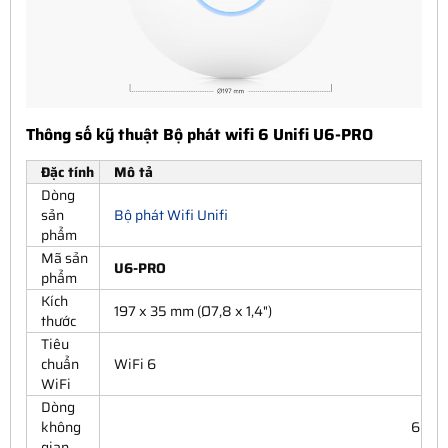
Thông số kỹ thuật Bộ phát wifi 6 Unifi U6-PRO
Đặc tính
Mô tả
Dòng
sản
Bộ phát Wifi Unifi
phẩm
Mã sản
U6-PRO
phẩm
Kích
197 x 35 mm (Ø7,8 x 1,4")
thước
Tiêu
chuẩn
WiFi 6
WiFi
Dòng
không
6
gian