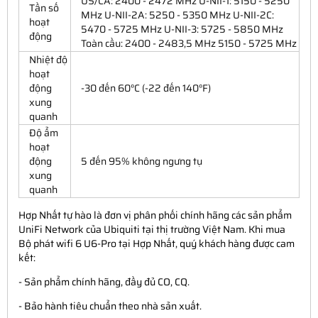
US/CA: 2400 - 2472 MHz U-NII-1: 5150 - 5250
Tần số
MHz U-NII-2A: 5250 - 5350 MHz U-NII-2C:
hoạt
5470 - 5725 MHz U-NII-3: 5725 - 5850 MHz
động
Toàn cầu: 2400 - 2483,5 MHz 5150 - 5725 MHz
Nhiệt độ
hoạt
động
-30 đến 60°C (-22 đến 140°F)
xung
quanh
Độ ẩm
hoạt
động
5 đến 95% không ngưng tụ
xung
quanh
Hợp Nhất tự hào là đơn vị phân phối chính hãng các sản phẩm
UniFi Network của Ubiquiti tại thị trường Việt Nam. Khi mua
Bộ phát wifi 6 U6-Pro tại Hợp Nhất, quý khách hàng được cam
kết:
- Sản phẩm chính hãng, đầy đủ CO, CQ.
- Bảo hành tiêu chuẩn theo nhà sản xuất.