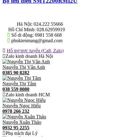
Bộ lưu điện SMT2200RMI2U
THÔNG TIN LIÊN HỆ
Hà Nội:
024.222 55666
Hồ Chí Minh:
028.62959919
Số di động:
0981 558 668
phukienmang@gmail.com
Hỗ trợ trực tuyến (Call, Zalo)
Zalo kinh doanh Hà Nội
Nguyễn Thị Vân Anh
0385 90 8282
Nguyễn Thị Tâm
038 559 8080
Zalo kinh doanh HCM
Nguyễn Ngọc Hiếu
0978 266 232
Nguyễn Xuân Thảo
0932 95 2255
Phụ trách đại Lý