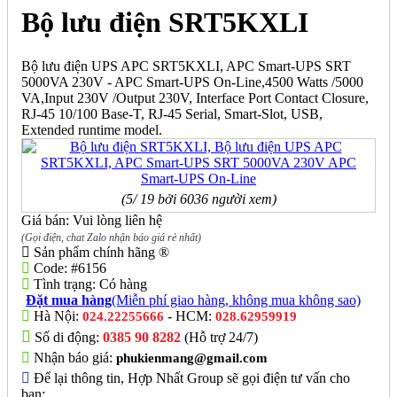
Bộ lưu điện SRT5KXLI
Bộ lưu điện UPS APC SRT5KXLI, APC Smart-UPS SRT
5000VA 230V - APC Smart-UPS On-Line,4500 Watts /5000
VA,Input 230V /Output 230V, Interface Port Contact Closure,
RJ-45 10/100 Base-T, RJ-45 Serial, Smart-Slot, USB,
Extended runtime model.
(5/ 19 bởi 6036 người xem)
Giá bán: Vui lòng liên hệ
(Gọi điện, chat Zalo nhận báo giá rẻ nhất)
Sản phẩm chính hãng ®
Code:
#6156
Tình trạng:
Có hàng
Đặt mua hàng
(Miễn phí giao hàng, không mua không sao)
Hà Nội:
- HCM:
024.22255666
028.62959919
Số di động:
0385 90 8282
(Hỗ trợ 24/7)
Nhận báo giá:
phukienmang@gmail.com
Để lại thông tin, Hợp Nhất Group sẽ gọi điện tư vấn cho
bạn: