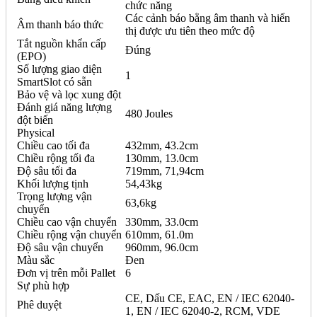
chức năng
Các cảnh báo bằng âm thanh và hiển
Âm thanh báo thức
thị được ưu tiên theo mức độ
Tắt nguồn khẩn cấp
Đúng
(EPO)
Số lượng giao diện
1
SmartSlot có sẵn
Bảo vệ và lọc xung đột
Đánh giá năng lượng
480 Joules
đột biến
Physical
Chiều cao tối đa
432mm, 43.2cm
Chiều rộng tối đa
130mm, 13.0cm
Độ sâu tối đa
719mm, 71,94cm
Khối lượng tịnh
54,43kg
Trọng lượng vận
63,6kg
chuyển
Chiều cao vận chuyển
330mm, 33.0cm
Chiều rộng vận chuyển
610mm, 61.0m
Độ sâu vận chuyển
960mm, 96.0cm
Màu sắc
Đen
Đơn vị trên mỗi Pallet
6
Sự phù hợp
CE, Dấu CE, EAC, EN / IEC 62040-
Phê duyệt
1, EN / IEC 62040-2, RCM, VDE