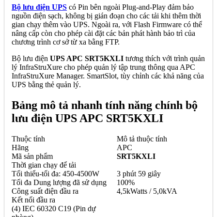
Bộ lưu điện UPS
có Pin bên ngoài Plug-and-Play đảm bảo
nguồn điện sạch, không bị gián đoạn cho các tải khi thêm thời
gian chạy thêm vào UPS. Ngoài ra, với Flash Firmware có thể
nâng cấp còn cho phép cài đặt các bản phát hành bảo trì của
chương trình cơ sở từ xa bằng FTP.
Bộ lưu điện
UPS APC SRT5KXLI
tương thích với trình quản
lý InfraStruXure cho phép quản lý tập trung thông qua APC
InfraStruXure Manager. SmartSlot, tùy chỉnh các khả năng của
UPS bằng thẻ quản lý.
Bảng mô tả nhanh tính năng chính bộ
lưu điện UPS APC SRT5KXLI
Thuộc tính
Mô tả thuộc tính
Hãng
APC
Mã sản phẩm
SRT5KXLI
Thời gian chạy để tải
Tối thiểu-tối đa: 450-4500W
3 phút 59 giây
Tối đa Dung lượng đã sử dụng
100%
Công suất điện đầu ra
4,5kWatts / 5,0kVA
Kết nối đầu ra
(4) IEC 60320 C19 (Pin dự