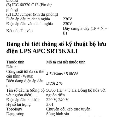
phòng)
(6) IEC 60320 C13 (Pin dự
phòng)
(2) IEC Jumper (Pin dự phòng)
Điện áp đầu ra danh nghĩa
230V
Điện áp đầu vào danh nghĩa
230V
Dây cứng 3 dây (1P + N +
Kết nối đầu vào
E)
Bảng chi tiết thông số kỹ thuật bộ lưu
điện UPS APC SRT5KXLI
Thuộc tính
Mô tả chi tiết thuộc tính
Đầu ra
Công suất tối đa có thể
4.5kWatts / 5.0kVA
cấu hình (Watts)
Biến dạng điện áp đầu
Dưới 2 %
ra
Tần số đầu ra (đồng bộ
50/60 Hz +/- 3 Hz Đồng bộ hóa với
với nguồn điện)
nguồn điện
Điện áp đầu ra khác
220 V, 240 V
Hệ số tải trọng
3:01
Topology
Chuyển đổi kép trực tuyến
Dạng sóng
Sóng hình sin