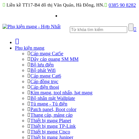
Liền kề TT17-B4 đô thị Văn Quán, Hà Đông, HN.
0385 90 8282
Phụ kiện mạng
Cáp mạng Cat5e
Dây cáp quang SM MM
Bộ lưu điện
Bộ phát Wifi
Cáp mạng Cat6
Cáp đồng trục
Cáp điện thoại
Kìm mạng, tool nhấn, hạt mạng
Bộ nhân mặt Wallplate
Tủ mạng - Tủ điện
Patch panel, Boot color
Thang cáp, máng cáp
Thiết bị mạng Planet
Thiết bị mạng TP-Link
Thiết bị mạng Cisco
Thiết bị mạng Juniper