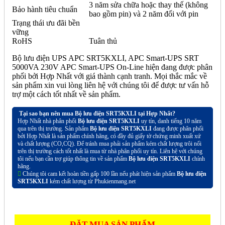
3 năm sửa chữa hoặc thay thế (không
Bảo hành tiêu chuẩn
bao gồm pin) và 2 năm đối với pin
Trạng thái ưu đãi bền
vững
RoHS
Tuân thủ
Bộ lưu điện UPS APC SRT5KXLI, APC Smart-UPS SRT
5000VA 230V APC Smart-UPS On-Line hiện đang được phân
phối bởi Hợp Nhất với giá thành cạnh tranh. Mọi thắc mắc về
sản phẩm xin vui lòng liên hệ với chúng tôi để được tư vấn hỗ
trợ một cách tốt nhất về sản phẩm.
Tại sao bạn nên mua Bộ lưu điện SRT5KXLI tại Hợp Nhất?
Hợp Nhất nhà phân phối
Bộ lưu điện SRT5KXLI
uy tín, danh tiếng 10 năm
qua trên thị trường. Sản phẩm
Bộ lưu điện SRT5KXLI
đang được phân phối
bởi Hợp Nhất là sản phẩm chính hãng, có đầy đủ giấy tờ chứng minh xuất xứ
và chất lượng (CO,CQ). Để tránh mua phải sản phẩm kém chất lượng trôi nổi
trên thị trường cách tốt nhất là mua từ nhà phân phối uy tín. Liên hệ với chúng
tôi nếu bạn cần trợ giúp thông tin về sản phẩm
Bộ lưu điện SRT5KXLI
chính
hãng.
Chúng tôi cam kết hoàn tiền gấp 100 lần nếu phát hiện sản phẩm
Bộ lưu điện
SRT5KXLI
kém chất lượng từ Phukienmang.net
ĐẶT MUA SẢN PHẨM