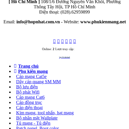
[ Hồ Chí Minh ]
108/1/6 Đường Nguyễn Văn Khối, Phường
Thông Tây Hội, TP Hồ Chí Minh
Điện thoại: (028).62959899
Email:
info@hopnhat.com.vn -
Website:
www.phukienmang.net
Online:
2
Lượt truy cập:
3284275
Vợt Pickleball
Trang chủ
Phụ kiện mạng
Cáp mạng Cat5e
Dây cáp quang SM MM
Bộ lưu điện
Bộ phát Wifi
Cáp mạng Cat6
Cáp đồng trục
Cáp điện thoại
Kìm mạng, tool nhấn, hạt mạng
Bộ nhân mặt Wallplate
Tủ mạng - Tủ điện
Patch panel, Boot color