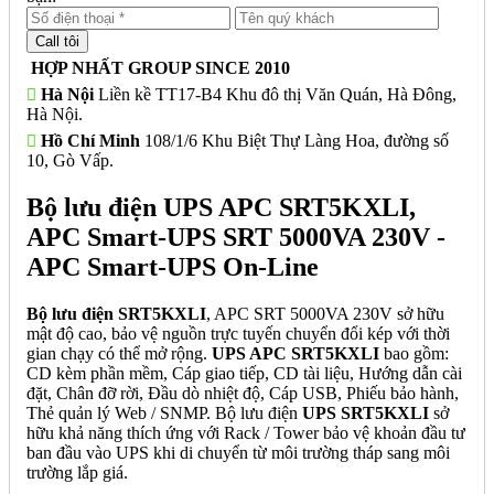
HỢP NHẤT GROUP SINCE 2010
Hà Nội
Liền kề TT17-B4 Khu đô thị Văn Quán, Hà Đông,
Hà Nội.
Hồ Chí Minh
108/1/6 Khu Biệt Thự Làng Hoa, đường số
10, Gò Vấp.
Bộ lưu điện UPS APC SRT5KXLI,
APC Smart-UPS SRT 5000VA 230V -
APC Smart-UPS On-Line
Bộ lưu điện SRT5KXLI
, APC SRT 5000VA 230V sở hữu
mật độ cao, bảo vệ nguồn trực tuyến chuyển đổi kép với thời
gian chạy có thể mở rộng.
UPS APC SRT5KXLI
bao gồm:
CD kèm phần mềm, Cáp giao tiếp, CD tài liệu, Hướng dẫn cài
đặt, Chân đỡ rời, Đầu dò nhiệt độ, Cáp USB, Phiếu bảo hành,
Thẻ quản lý Web / SNMP. Bộ lưu điện
UPS SRT5KXLI
sở
hữu khả năng thích ứng với Rack / Tower bảo vệ khoản đầu tư
ban đầu vào UPS khi di chuyển từ môi trường tháp sang môi
trường lắp giá.