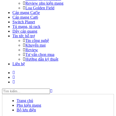
Review phụ kiện mạng
Loa Golden Field
Cáp mạng Cat5e
Cáp mạng Cat6
Switch Planet
Tủ mạng, tủ rack
Dây cáp quang
Tin tức hỗ trợ
Tin công nghệ
Khuyến mại
Review
Tư vấn chọn mua
Hướng dẫn kỹ thuật
Liên hệ
Trang chủ
Phụ kiện mạng
Bộ lưu điện