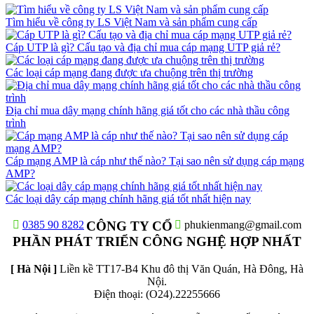
Tìm hiểu về công ty LS Việt Nam và sản phẩm cung cấp
Cáp UTP là gì? Cấu tạo và địa chỉ mua cáp mạng UTP giả rẻ?
Các loại cáp mạng đang được ưa chuộng trên thị trường
Địa chỉ mua dây mạng chính hãng giá tốt cho các nhà thầu công
trình
Cáp mạng AMP là cáp như thế nào? Tại sao nên sử dụng cáp mạng
AMP?
Các loại dây cáp mạng chính hãng giá tốt nhất hiện nay
0385 90 8282
CÔNG TY CỔ
phukienmang@gmail.com
PHẦN PHÁT TRIỂN CÔNG NGHỆ HỢP NHẤT
[ Hà Nội ]
Liền kề TT17-B4 Khu đô thị Văn Quán, Hà Đông, Hà
Nội.
Điện thoại: (O24).22255666