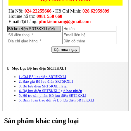
Hà Nội:
024.22255666
- Hồ Chí Minh:
028.62959899
Hotline hỗ trợ:
0981 558 668
Email đặt hàng:
phukienmang@gmail.com
Mục Lục Bộ lưu điện SRT5KXLI
1.
Giá Bộ lưu điện SRT5KXLI
2.
Báo giá Bộ lưu điện SRT5KXLI
3.
Bộ lưu điện SRT5KXLI là gì
4.
Bộ lưu điện SRT5KXLI giá bao nhiêu
5.
Hỗ trợ sản phẩm Bộ lưu điện SRT5KXLI
5.
Bình luận trao đổi về Bộ lưu điện SRT5KXLI
Sản phẩm khác cùng loại