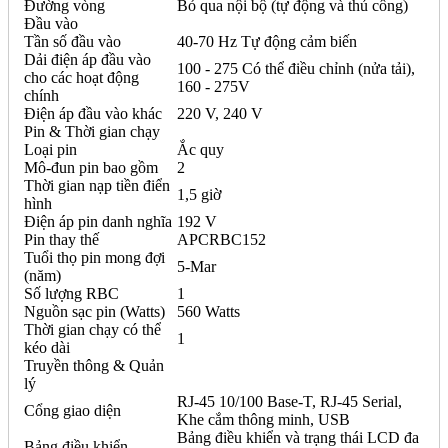
Đường vòng
Bỏ qua nội bộ (tự động và thủ công)
Đầu vào
Tần số đầu vào
40-70 Hz Tự động cảm biến
Dải điện áp đầu vào
100 - 275 Có thể điều chỉnh (nửa tải),
cho các hoạt động
160 - 275V
chính
Điện áp đầu vào khác
220 V, 240 V
Pin & Thời gian chạy
Loại pin
Ắc quy
Mô-đun pin bao gồm
2
Thời gian nạp tiền điển
1,5 giờ
hình
Điện áp pin danh nghĩa
192 V
Pin thay thế
APCRBC152
Tuổi thọ pin mong đợi
5-Mar
(năm)
Số lượng RBC
1
Nguồn sạc pin (Watts)
560 Watts
Thời gian chạy có thể
1
kéo dài
Truyền thông & Quản
lý
RJ-45 10/100 Base-T, RJ-45 Serial,
Cổng giao diện
Khe cắm thông minh, USB
Bảng điều khiển và trạng thái LCD đa
Bảng điều khiển