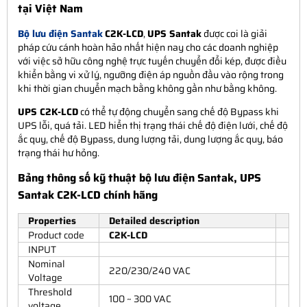
tại Việt Nam
Bộ lưu điện Santak
C2K-LCD
,
UPS Santak
được coi là giải
pháp cứu cánh hoàn hảo nhất hiện nay cho các doanh nghiệp
với việc sở hữu công nghệ trực tuyến chuyển đổi kép, được điều
khiển bằng vi xử lý, ngưỡng điện áp nguồn đầu vào rộng trong
khi thời gian chuyển mạch bằng không gần như bằng không.
UPS C2K-LCD
có thể tự động chuyển sang chế độ Bypass khi
UPS lỗi, quá tải. LED hiển thị trạng thái chế độ điện lưới, chế độ
ắc quy, chế độ Bypass, dung lượng tải, dung lượng ắc quy, báo
trạng thái hư hỏng.
Bảng thông số kỹ thuật bộ lưu điện Santak, UPS
Santak C2K-LCD chính hãng
Properties
Detailed description
Product code
C2K-LCD
INPUT
Nominal
220/230/240 VAC
Voltage
Threshold
100 ~ 300 VAC
voltage