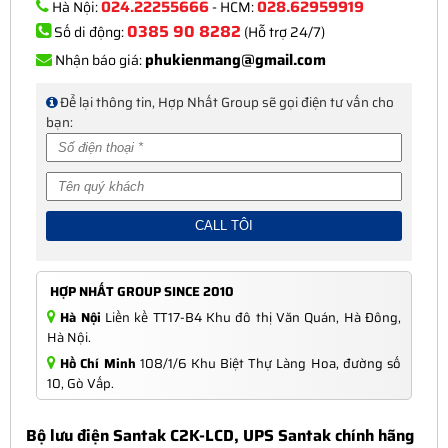
024.22255666
028.62959919
Hà Nội:
- HCM:
0385 90 8282
Số di động:
(Hỗ trợ 24/7)
phukienmang@gmail.com
Nhận báo giá:
Để lại thông tin, Hợp Nhất Group sẽ gọi điện tư vấn cho
bạn:
HỢP NHẤT GROUP SINCE 2010
Hà Nội
Liền kề TT17-B4 Khu đô thị Văn Quán, Hà Đông,
Hà Nội.
Hồ Chí Minh
108/1/6 Khu Biệt Thự Làng Hoa, đường số
10, Gò Vấp.
Bộ lưu điện Santak C2K-LCD, UPS Santak chính hãng