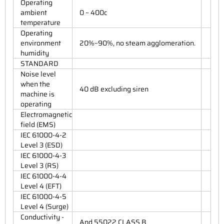
Operating
ambient
0 ~ 400c
temperature
Operating
environment
20%~90%, no steam agglomeration.
humidity
STANDARD
Noise level
when the
40 dB excluding siren
machine is
operating
Electromagnetic
field (EMS)
IEC 61000-4-2
Level 3 (ESD)
IEC 61000-4-3
Level 3 (RS)
IEC 61000-4-4
Level 4 (EFT)
IEC 61000-4-5
Level 4 (Surge)
Conductivity -
And 55022 CLASS B