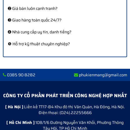
➋ Giá bán luôn cạnh tranh?
➌ Giao hàng toàn quốc 24/7?
➍ Nhà cung cấp uy tín, danh tiếng?
❺ Hỗ trợ kỹ thuật chuyên nghiệp?
0385 90 8282
phukienmang@gmail.com
CÔNG TY CỔ PHẦN PHÁT TRIỂN CÔNG NGHỆ HỢP NHẤT
[ Hà Nội ]
Liền kề TT17-B4 Khu đô thị Văn Quán, Hà Đông, Hà Nội.
Điện thoại: (O24).22255666
[ Hồ Chí Minh ]
108/1/6 Đường Nguyễn Văn Khối, Phường Thông
Tây Hội, TP Hồ Chí Minh