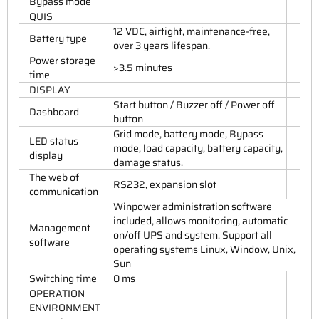
Bypass mode
QUIS
12 VDC, airtight, maintenance-free,
Battery type
over 3 years lifespan.
Power storage
>3.5 minutes
time
DISPLAY
Start button / Buzzer off / Power off
Dashboard
button
Grid mode, battery mode, Bypass
LED status
mode, load capacity, battery capacity,
display
damage status.
The web of
RS232, expansion slot
communication
Winpower administration software
included, allows monitoring, automatic
Management
on/off UPS and system. Support all
software
operating systems Linux, Window, Unix,
Sun
Switching time
0 ms
OPERATION
ENVIRONMENT