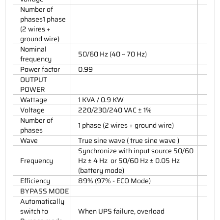
Number of
phases1 phase
(2 wires +
ground wire)
Nominal
50/60 Hz (40 ~ 70 Hz)
frequency
Power factor
0.99
OUTPUT
POWER
Wattage
1 KVA / 0.9 KW
Voltage
220/230/240 VAC ± 1%
Number of
1 phase (2 wires + ground wire)
phases
Wave
True sine wave ( true sine wave )
Synchronize with input source 50/60
Frequency
Hz ± 4 Hz or 50/60 Hz ± 0.05 Hz
(battery mode)
Efficiency
89% (97% - ECO Mode)
BYPASS MODE
Automatically
switch to
When UPS failure, overload