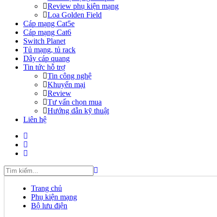
Review phụ kiện mạng
Loa Golden Field
Cáp mạng Cat5e
Cáp mạng Cat6
Switch Planet
Tủ mạng, tủ rack
Dây cáp quang
Tin tức hỗ trợ
Tin công nghệ
Khuyến mại
Review
Tư vấn chọn mua
Hướng dẫn kỹ thuật
Liên hệ
Trang chủ
Phụ kiện mạng
Bộ lưu điện