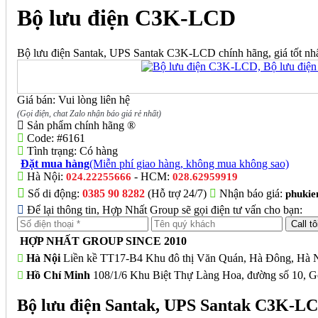
Bộ lưu điện C3K-LCD
Bộ lưu điện Santak, UPS Santak C3K-LCD chính hãng, giá tốt nh
Giá bán: Vui lòng liên hệ
(Gọi điện, chat Zalo nhận báo giá rẻ nhất)
Sản phẩm chính hãng ®
Code:
#6161
Tình trạng:
Có hàng
Đặt mua hàng
(Miễn phí giao hàng, không mua không sao)
Hà Nội:
- HCM:
024.22255666
028.62959919
Số di động:
0385 90 8282
(Hỗ trợ 24/7)
Nhận báo giá:
phuki
Để lại thông tin, Hợp Nhất Group sẽ gọi điện tư vấn cho bạn:
HỢP NHẤT GROUP SINCE 2010
Hà Nội
Liền kề TT17-B4 Khu đô thị Văn Quán, Hà Đông, Hà N
Hồ Chí Minh
108/1/6 Khu Biệt Thự Làng Hoa, đường số 10, G
Bộ lưu điện Santak, UPS Santak C3K-LCD