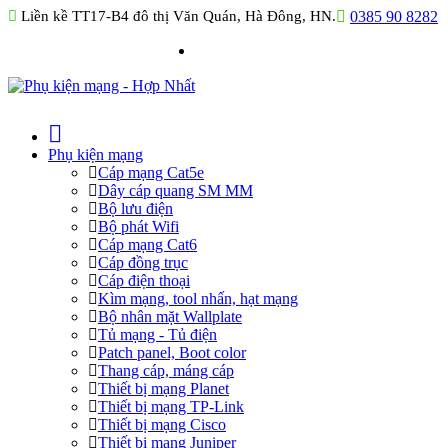
Liền kề TT17-B4 đô thị Văn Quán, Hà Đông, HN.
0385 90 8282
Phụ kiện mạng
Cáp mạng Cat5e
Dây cáp quang SM MM
Bộ lưu điện
Bộ phát Wifi
Cáp mạng Cat6
Cáp đồng trục
Cáp điện thoại
Kìm mạng, tool nhấn, hạt mạng
Bộ nhân mặt Wallplate
Tủ mạng - Tủ điện
Patch panel, Boot color
Thang cáp, máng cáp
Thiết bị mạng Planet
Thiết bị mạng TP-Link
Thiết bị mạng Cisco
Thiết bị mạng Juniper