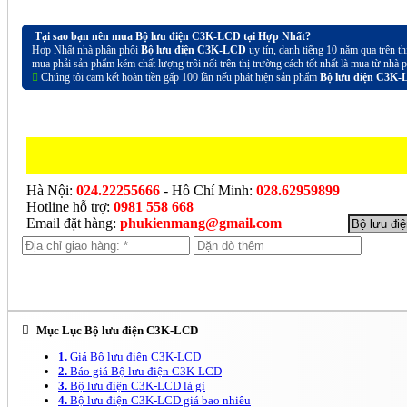
Tại sao bạn nên mua Bộ lưu điện C3K-LCD tại Hợp Nhất?
Hợp Nhất nhà phân phối
Bộ lưu điện C3K-LCD
uy tín, danh tiếng 10 năm qua trên t
mua phải sản phẩm kém chất lượng trôi nổi trên thị trường cách tốt nhất là mua từ nhà 
Chúng tôi cam kết hoàn tiền gấp 100 lần nếu phát hiện sản phẩm
Bộ lưu điện C3K
Hà Nội:
024.22255666
- Hồ Chí Minh:
028.62959899
Hotline hỗ trợ:
0981 558 668
Email đặt hàng:
phukienmang@gmail.com
Mục Lục Bộ lưu điện C3K-LCD
1.
Giá Bộ lưu điện C3K-LCD
2.
Báo giá Bộ lưu điện C3K-LCD
3.
Bộ lưu điện C3K-LCD là gì
4.
Bộ lưu điện C3K-LCD giá bao nhiêu