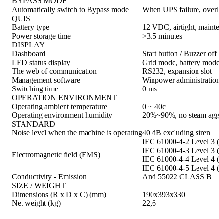
BYPASS MODE
Automatically switch to Bypass mode
When UPS failure, over
QUIS
Battery type
12 VDC, airtight, mainte
Power storage time
>3.5 minutes
DISPLAY
Dashboard
Start button / Buzzer off
LED status display
Grid mode, battery mode,
The web of communication
RS232, expansion slot
Management software
Winpower administration
Switching time
0 ms
OPERATION ENVIRONMENT
Operating ambient temperature
0 ~ 40c
Operating environment humidity
20%~90%, no steam agg
STANDARD
Noise level when the machine is operating
40 dB excluding siren
IEC 61000-4-2 Level 3
IEC 61000-4-3 Level 3 
Electromagnetic field (EMS)
IEC 61000-4-4 Level 4 
IEC 61000-4-5 Level 4 
Conductivity - Emission
And 55022 CLASS B
SIZE / WEIGHT
Dimensions (R x D x C) (mm)
190x393x330
Net weight (kg)
22,6