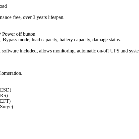
load
nance-free, over 3 years lifespan.
 / Power off button
 Bypass mode, load capacity, battery capacity, damage status.
 software included, allows monitoring, automatic on/off UPS and syst
lomeration.
 (ESD)
(RS)
(EFT)
(Surge)