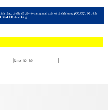
ính hãng, có đầy đủ giấy tờ chứng minh xuất xứ và chất lượng (CO,CQ). Để tránh
n C3K-LCD
chính hãng.