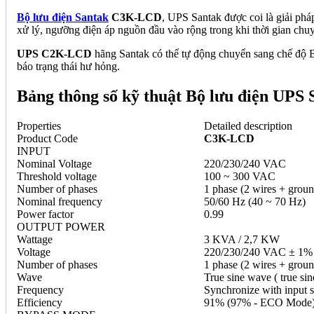
Bộ lưu điện Santak
C3K-LCD
, UPS Santak được coi là giải phá
xử lý, ngưỡng điện áp nguồn đầu vào rộng trong khi thời gian c
UPS C2K-LCD
hãng Santak có thể tự động chuyển sang chế độ Byp
báo trạng thái hư hỏng.
Bảng thông số kỹ thuật Bộ lưu điện UP
Properties
Detailed description
Product Code
C3K-LCD
INPUT
Nominal Voltage
220/230/240 VAC
Threshold voltage
100 ~ 300 VAC
Number of phases
1 phase (2 wires + groun
Nominal frequency
50/60 Hz (40 ~ 70 Hz)
Power factor
0.99
OUTPUT POWER
Wattage
3 KVA / 2,7 KW
Voltage
220/230/240 VAC ± 1%
Number of phases
1 phase (2 wires + groun
Wave
True sine wave ( true si
Frequency
Synchronize with input 
Efficiency
91% (97% - ECO Mode