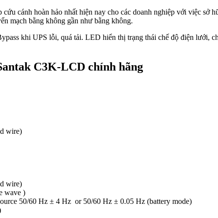
p cứu cánh hoàn hảo nhất hiện nay cho các doanh nghiệp với việc sở h
huyển mạch bằng không gần như bằng không.
ass khi UPS lỗi, quá tải. LED hiển thị trạng thái chế độ điện lưới, c
S Santak C3K-LCD chính hãng
d wire)
d wire)
ne wave )
source 50/60 Hz ± 4 Hz or 50/60 Hz ± 0.05 Hz (battery mode)
)