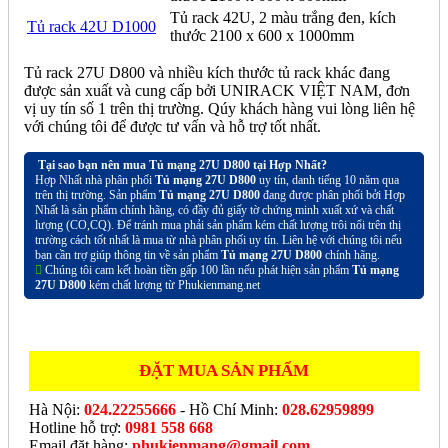
Tủ rack 42U, 2 màu trắng đen, kích
Tủ rack 42U D1000
thước 2100 x 600 x 1000mm
Tủ rack 27U D800 và nhiều kích thước tủ rack khác đang
được sản xuất và cung cấp bởi UNIRACK VIỆT NAM, đơn
vị uy tín số 1 trên thị trường. Qúy khách hàng vui lòng liên hệ
với chúng tôi để được tư vấn và hỗ trợ tốt nhất.
Tại sao bạn nên mua Tủ mạng 27U D800 tại Hợp Nhất?
Hợp Nhất nhà phân phối
Tủ mạng 27U D800
uy tín, danh tiếng 10 năm qua
trên thị trường. Sản phẩm
Tủ mạng 27U D800
đang được phân phối bởi Hợp
Nhất là sản phẩm chính hãng, có đầy đủ giấy tờ chứng minh xuất xứ và chất
lượng (CO,CQ). Để tránh mua phải sản phẩm kém chất lượng trôi nổi trên thị
trường cách tốt nhất là mua từ nhà phân phối uy tín. Liên hệ với chúng tôi nếu
bạn cần trợ giúp thông tin về sản phẩm
Tủ mạng 27U D800
chính hãng.
Chúng tôi cam kết hoàn tiền gấp 100 lần nếu phát hiện sản phẩm
Tủ mạng
27U D800
kém chất lượng từ Phukienmang.net
ĐẶT MUA SẢN PHẨM
Hà Nội:
024.22255666
- Hồ Chí Minh:
028.62959899
Hotline hỗ trợ:
0981 558 668
Email đặt hàng:
phukienmang@gmail.com