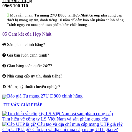
Lưu Đức Trọng
0966 100 110
Mua sản phẩm
Tủ mạng 27U D800
tại
Hợp Nhất Group
nhà cung cấp
thiết bị mạng uy tín, danh tiếng 10 năm để đảm bảo sản phẩm chính hãng.
Tránh nguy cơ mua phải sản phẩm kém chất lượng...
05 Cam kết của Hợp Nhất
➊ Sản phẩm chính hãng?
➋ Giá bán luôn cạnh tranh?
➌ Giao hàng toàn quốc 24/7?
➍ Nhà cung cấp uy tín, danh tiếng?
❺ Hỗ trợ kỹ thuật chuyên nghiệp?
TƯ VẤN GIẢI PHÁP
Tìm hiểu về công ty LS Việt Nam và sản phẩm cung cấp
Cáp UTP là gì? Cấu tạo và địa chỉ mua cáp mạng UTP giả rẻ?