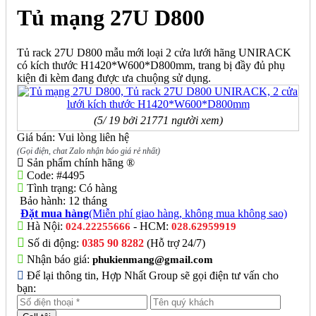
Tủ mạng 27U D800
Tủ rack 27U D800 mẫu mới loại 2 cửa lưới hãng UNIRACK
có kích thước H1420*W600*D800mm, trang bị đầy đủ phụ
kiện đi kèm đang được ưa chuộng sử dụng.
(5/ 19 bởi 21771 người xem)
Giá bán: Vui lòng liên hệ
(Gọi điện, chat Zalo nhận báo giá rẻ nhất)
Sản phẩm chính hãng ®
Code:
#4495
Tình trạng:
Có hàng
Bảo hành:
12 tháng
Đặt mua hàng
(Miễn phí giao hàng, không mua không sao)
Hà Nội:
- HCM:
024.22255666
028.62959919
Số di động:
0385 90 8282
(Hỗ trợ 24/7)
Nhận báo giá:
phukienmang@gmail.com
Để lại thông tin, Hợp Nhất Group sẽ gọi điện tư vấn cho
bạn: