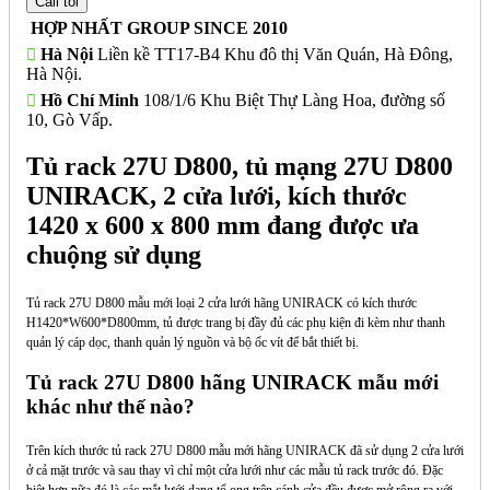
HỢP NHẤT GROUP SINCE 2010
Hà Nội
Liền kề TT17-B4 Khu đô thị Văn Quán, Hà Đông,
Hà Nội.
Hồ Chí Minh
108/1/6 Khu Biệt Thự Làng Hoa, đường số
10, Gò Vấp.
Tủ rack 27U D800, tủ mạng 27U D800
UNIRACK, 2 cửa lưới, kích thước
1420 x 600 x 800 mm đang được ưa
chuộng sử dụng
Tủ rack 27U D800 mẫu mới loại 2 cửa lưới hãng UNIRACK có kích thước
H1420*W600*D800mm, tủ được trang bị đầy đủ các phụ kiện đi kèm như thanh
quản lý cáp dọc, thanh quản lý nguồn và bộ ốc vít để bắt thiết bị.
Tủ rack 27U D800 hãng UNIRACK mẫu mới
khác như thế nào?
Trên kích thước tủ rack 27U D800 mẫu mới hãng UNIRACK đã sử dụng 2 cửa lưới
ở cả mặt trước và sau thay vì chỉ một cửa lưới như các mẫu tủ rack trước đó. Đặc