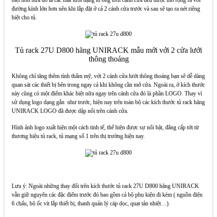
biệt hơn nữa đó là các mắt lưới dạng tổ ong trên cánh cửa đều được mở rộng ra với
đường kính lớn hơn nên khi lắp đặt ở cả 2 cánh cửa trước và sau sẽ tạo ra nét riêng
biệt cho tủ.
Tủ rack 27U D800 hãng UNIRACK mẫu mới với 2 cửa lưới
thông thoáng
Không chỉ tăng thêm tính thẩm mỹ, với 2 cánh cửa lưới thông thoáng bạn sẽ dễ dàng
quan sát các thiết bị bên trong ngay cả khi không cần mở cửa.
Ngoài ra, ở kích thước
này cũng có một điểm khác biệt nữa ngay trên cánh cửa đó là phần LOGO. Thay vì
sử dụng logo dạng gắn như trước, hiện nay trên toàn bộ các kích thước tủ rack hãng
UNIRACK LOGO đã được dập nổi trên cánh cửa.
Hình ảnh logo xuất hiện một cách tinh tế, thể hiện được sự nổi bật, đẳng cấp tới từ
thương hiệu tủ rack, tủ mạng số 1 trên thị trường hiện nay.
Lưu ý: Ngoài những thay đổi trên kích thước tủ rack 27U D800 hãng UNIRACK
vẫn giữ nguyên các đặc điểm trước đó bao gồm cả bộ phụ kiện đi kèm ( nguồn điện
6 chấu, bộ ốc vít lắp thiết bị, thanh quản lý cáp dọc, quạt tản nhiệt…).