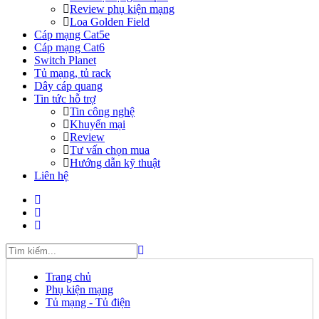
Review phụ kiện mạng
Loa Golden Field
Cáp mạng Cat5e
Cáp mạng Cat6
Switch Planet
Tủ mạng, tủ rack
Dây cáp quang
Tin tức hỗ trợ
Tin công nghệ
Khuyến mại
Review
Tư vấn chọn mua
Hướng dẫn kỹ thuật
Liên hệ
Trang chủ
Phụ kiện mạng
Tủ mạng - Tủ điện