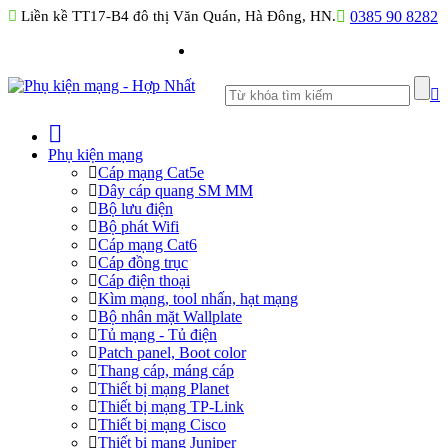
Liền kề TT17-B4 đô thị Văn Quán, Hà Đông, HN.
0385 90 8282
Phụ kiện mạng
Cáp mạng Cat5e
Dây cáp quang SM MM
Bộ lưu điện
Bộ phát Wifi
Cáp mạng Cat6
Cáp đồng trục
Cáp điện thoại
Kìm mạng, tool nhấn, hạt mạng
Bộ nhân mặt Wallplate
Tủ mạng - Tủ điện
Patch panel, Boot color
Thang cáp, máng cáp
Thiết bị mạng Planet
Thiết bị mạng TP-Link
Thiết bị mạng Cisco
Thiết bị mạng Juniper