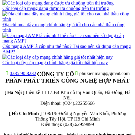
Các loại cáp mạng đang được ưa chuộng trên thị trường
Địa chỉ mua dây mạng chính hãng giá tốt cho các nhà thầu công
trình
Cáp mạng AMP là cáp như thế nào? Tại sao nên sử dụng cáp mạng
AMP?
Các loại dây cáp mạng chính hãng giá tốt nhất hiện nay
0385 90 8282
CÔNG TY CỔ
phukienmang@gmail.com
PHẦN PHÁT TRIỂN CÔNG NGHỆ HỢP NHẤT
[ Hà Nội ]
Liền kề TT17-B4 Khu đô thị Văn Quán, Hà Đông, Hà
Nội.
Điện thoại: (O24).22255666
[ Hồ Chí Minh ]
108/1/6 Đường Nguyễn Văn Khối, Phường
Thông Tây Hội, TP Hồ Chí Minh
Điện thoại: (028).62959899
Email:
info@hopnhat.com.vn -
Website:
www.phukienmang.net