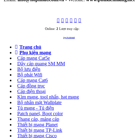
Online:
2
Lượt truy cập:
3284161
Vợt Pickleball
Trang chủ
Phụ kiện mạng
Cáp mạng Cat5e
Dây cáp quang SM MM
Bộ lưu điện
Bộ phát Wifi
Cáp mạng Cat6
Cáp đồng trục
Cáp điện thoại
Kìm mạng, tool nhấn, hạt mạng
Bộ nhân mặt Wallplate
Tủ mạng - Tủ điện
Patch panel, Boot color
Thang cáp, máng cáp
Thiết bị mạng Planet
Thiết bị mạng TP-Link
Thiết bị mạng Cisco