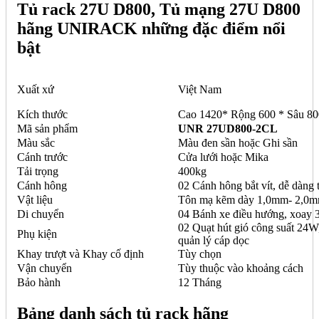
Tủ rack 27U D800, Tủ mạng 27U D800
hãng UNIRACK những đặc điểm nổi
bật
Xuất xứ
Việt Nam
Kích thước
Cao 1420* Rộng 600 * Sâu 8
Mã sản phẩm
UNR 27UD800-2CL
Màu sắc
Màu đen sần hoặc Ghi sần
Cánh trước
Cửa lưới hoặc Mika
Tải trọng
400kg
Cánh hông
02 Cánh hông bắt vít, dễ dàng 
Vật liệu
Tôn mạ kẽm dày 1,0mm- 2,0
Di chuyển
04 Bánh xe điều hướng, xoay 
02 Quạt hút gió công suất 24W
Phụ kiện
quản lý cáp dọc
Khay trượt và Khay cố định
Tùy chọn
Vận chuyển
Tùy thuộc vào khoảng cách
Bảo hành
12 Tháng
Bảng danh sách tủ rack hãng