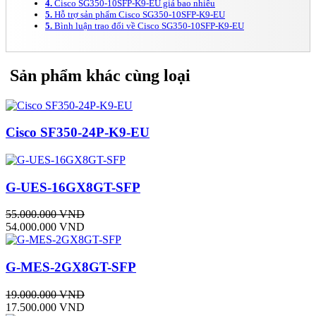
4.
Cisco SG350-10SFP-K9-EU giá bao nhiêu
5.
Hỗ trợ sản phẩm Cisco SG350-10SFP-K9-EU
5.
Bình luận trao đổi về Cisco SG350-10SFP-K9-EU
Sản phẩm khác cùng loại
Cisco SF350-24P-K9-EU
G-UES-16GX8GT-SFP
55.000.000 VND
54.000.000 VND
G-MES-2GX8GT-SFP
19.000.000 VND
17.500.000 VND