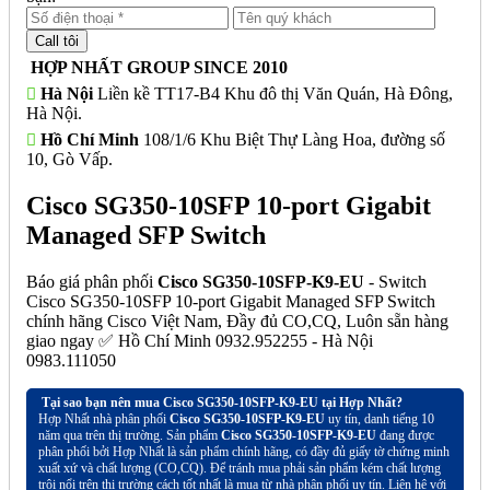
HỢP NHẤT GROUP SINCE 2010
Hà Nội
Liền kề TT17-B4 Khu đô thị Văn Quán, Hà Đông,
Hà Nội.
Hồ Chí Minh
108/1/6 Khu Biệt Thự Làng Hoa, đường số
10, Gò Vấp.
Cisco SG350-10SFP 10-port Gigabit
Managed SFP Switch
Báo giá phân phối
Cisco SG350-10SFP-K9-EU
- Switch
Cisco SG350-10SFP 10-port Gigabit Managed SFP Switch
chính hãng Cisco Việt Nam, Đầy đủ CO,CQ, Luôn sẵn hàng
giao ngay ✅ Hồ Chí Minh 0932.952255 - Hà Nội
0983.111050
Tại sao bạn nên mua Cisco SG350-10SFP-K9-EU tại Hợp Nhất?
Hợp Nhất nhà phân phối
Cisco SG350-10SFP-K9-EU
uy tín, danh tiếng 10
năm qua trên thị trường. Sản phẩm
Cisco SG350-10SFP-K9-EU
đang được
phân phối bởi Hợp Nhất là sản phẩm chính hãng, có đầy đủ giấy tờ chứng minh
xuất xứ và chất lượng (CO,CQ). Để tránh mua phải sản phẩm kém chất lượng
trôi nổi trên thị trường cách tốt nhất là mua từ nhà phân phối uy tín. Liên hệ với