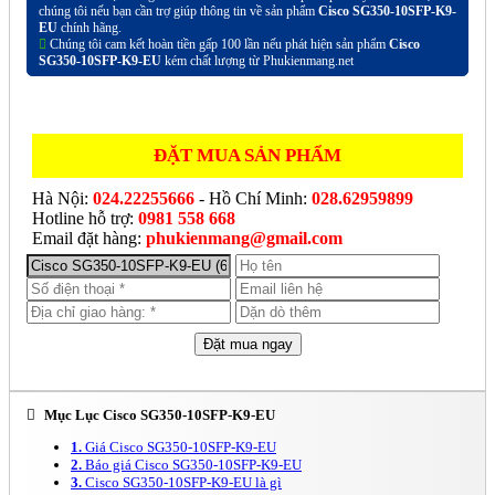
chúng tôi nếu bạn cần trợ giúp thông tin về sản phẩm
Cisco SG350-10SFP-K9-
EU
chính hãng.
Chúng tôi cam kết hoàn tiền gấp 100 lần nếu phát hiện sản phẩm
Cisco
SG350-10SFP-K9-EU
kém chất lượng từ Phukienmang.net
ĐẶT MUA SẢN PHẨM
Hà Nội:
024.22255666
- Hồ Chí Minh:
028.62959899
Hotline hỗ trợ:
0981 558 668
Email đặt hàng:
phukienmang@gmail.com
Mục Lục Cisco SG350-10SFP-K9-EU
1.
Giá Cisco SG350-10SFP-K9-EU
2.
Báo giá Cisco SG350-10SFP-K9-EU
3.
Cisco SG350-10SFP-K9-EU là gì