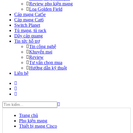
Review phụ kiện mạng
Loa Golden Field
Cáp mạng Cat5e
Cáp mạng Cat6
Switch Planet
Tủ mạng, tủ rack
Dây cáp quang
Tin tức hỗ trợ
Tin công nghệ
Khuyến mại
Review
Tư vấn chọn mua
Hướng dẫn kỹ thuật
Liên hệ
Trang chủ
Phụ kiện mạng
Thiết bị mạng Cisco