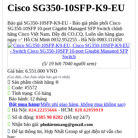
Cisco SG350-10SFP-K9-EU
Báo giá SG350-10SFP-K9-EU - Báo giá phân phối Cisco
SG350-10SFP 10-port Gigabit Managed SFP Switch chính
hãng Cisco Việt Nam, Đầy đủ CO,CQ, Luôn sẵn hàng giao
ngay ✅ Hồ Chí Minh 0932.952255 - Hà Nội 0983.111050
(5/ 19 bởi 7040 người xem)
Giá bán: 6.551.000 VND
(Gọi điện, chat Zalo nhận báo giá rẻ nhất)
Sản phẩm chính hãng ®
Code:
#5572
Tình trạng:
Có hàng
Bảo hành:
12 tháng
Đặt mua hàng
(Miễn phí giao hàng, không mua không sao)
Hà Nội:
- HCM:
024.22255666
028.62959919
Số di động:
0385 90 8282
(Hỗ trợ 24/7)
Nhận báo giá:
phukienmang@gmail.com
Để lại thông tin, Hợp Nhất Group sẽ gọi điện tư vấn cho
bạn: