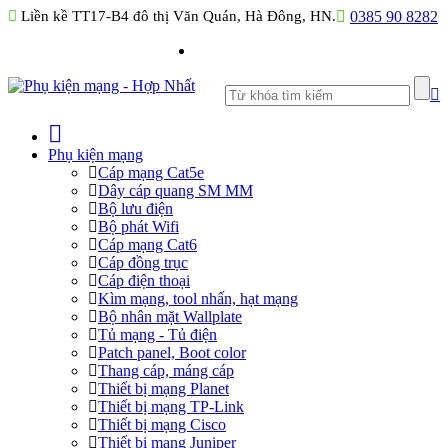
Liền kề TT17-B4 đô thị Văn Quán, Hà Đông, HN.
0385 90 8282
Phụ kiện mạng
Cáp mạng Cat5e
Dây cáp quang SM MM
Bộ lưu điện
Bộ phát Wifi
Cáp mạng Cat6
Cáp đồng trục
Cáp điện thoại
Kìm mạng, tool nhấn, hạt mạng
Bộ nhân mặt Wallplate
Tủ mạng - Tủ điện
Patch panel, Boot color
Thang cáp, máng cáp
Thiết bị mạng Planet
Thiết bị mạng TP-Link
Thiết bị mạng Cisco
Thiết bị mạng Juniper