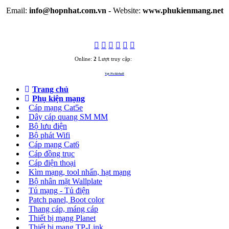
Email:
info@hopnhat.com.vn -
Website:
www.phukienmang.net
Online:
2
Lượt truy cập:
3284264
Vợt Pickleball
Trang chủ
Phụ kiện mạng
Cáp mạng Cat5e
Dây cáp quang SM MM
Bộ lưu điện
Bộ phát Wifi
Cáp mạng Cat6
Cáp đồng trục
Cáp điện thoại
Kìm mạng, tool nhấn, hạt mạng
Bộ nhân mặt Wallplate
Tủ mạng - Tủ điện
Patch panel, Boot color
Thang cáp, máng cáp
Thiết bị mạng Planet
Thiết bị mạng TP-Link