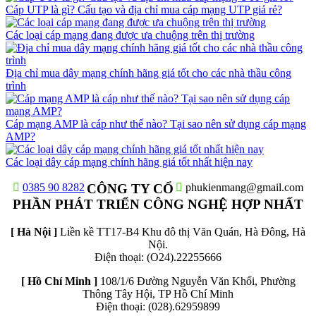
Cáp UTP là gì? Cấu tạo và địa chỉ mua cáp mạng UTP giả rẻ?
Các loại cáp mạng đang được ưa chuộng trên thị trường
Địa chỉ mua dây mạng chính hãng giá tốt cho các nhà thầu công
trình
Cáp mạng AMP là cáp như thế nào? Tại sao nên sử dụng cáp mạng
AMP?
Các loại dây cáp mạng chính hãng giá tốt nhất hiện nay
0385 90 8282
CÔNG TY CỔ
phukienmang@gmail.com
PHẦN PHÁT TRIỂN CÔNG NGHỆ HỢP NHẤT
[ Hà Nội ]
Liền kề TT17-B4 Khu đô thị Văn Quán, Hà Đông, Hà
Nội.
Điện thoại: (O24).22255666
[ Hồ Chí Minh ]
108/1/6 Đường Nguyễn Văn Khối, Phường
Thông Tây Hội, TP Hồ Chí Minh
Điện thoại: (028).62959899