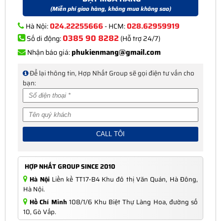
(Miễn phí giao hàng, không mua không sao)
024.22255666
028.62959919
Hà Nội:
- HCM:
0385 90 8282
Số di động:
(Hỗ trợ 24/7)
phukienmang@gmail.com
Nhận báo giá:
Để lại thông tin, Hợp Nhất Group sẽ gọi điện tư vấn cho
bạn:
HỢP NHẤT GROUP SINCE 2010
Hà Nội
Liền kề TT17-B4 Khu đô thị Văn Quán, Hà Đông,
Hà Nội.
Hồ Chí Minh
108/1/6 Khu Biệt Thự Làng Hoa, đường số
10, Gò Vấp.