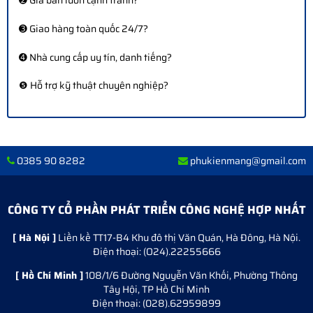
➋ Giá bán luôn cạnh tranh?
➌ Giao hàng toàn quốc 24/7?
➍ Nhà cung cấp uy tín, danh tiếng?
❺ Hỗ trợ kỹ thuật chuyên nghiệp?
0385 90 8282
phukienmang@gmail.com
CÔNG TY CỔ PHẦN PHÁT TRIỂN CÔNG NGHỆ HỢP NHẤT
[ Hà Nội ]
Liền kề TT17-B4 Khu đô thị Văn Quán, Hà Đông, Hà Nội.
Điện thoại: (O24).22255666
[ Hồ Chí Minh ]
108/1/6 Đường Nguyễn Văn Khối, Phường Thông
Tây Hội, TP Hồ Chí Minh
Điện thoại: (028).62959899