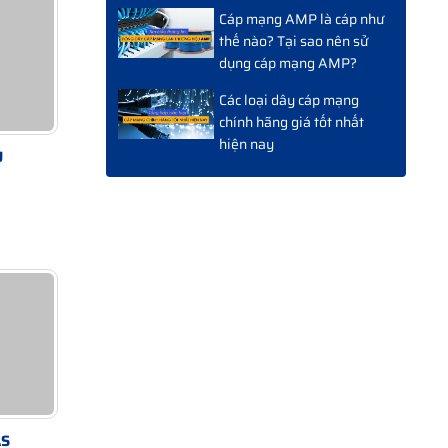
Cáp mạng AMP là cáp như
thế nào? Tại sao nên sử
dụng cáp mạng AMP?
Các loại dây cáp mạng
chính hãng giá tốt nhất
hiện nay
U
AS