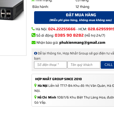
Tình trạng:
Có hàng
Bảo hành:
12 tháng
ĐẶT MUA HÀNG
(Miễn phí giao hàng, không mua không sao)
024.22255666
028.6295991
Hà Nội:
- HCM:
0385 90 8282
Số di động:
(Hỗ trợ 24/7)
phukienmang@gmail.com
Nhận báo giá:
Để lại thông tin, Hợp Nhất Group sẽ gọi điện tư v
bạn:
HỢP NHẤT GROUP SINCE 2010
Hà Nội
Liền kề TT17-B4 Khu đô thị Văn Quán, Hà 
Nội.
Hồ Chí Minh
108/1/6 Khu Biệt Thự Làng Hoa, đườn
Gò Vấp.