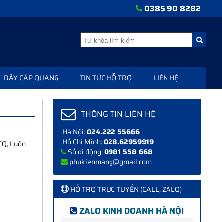
0385 90 8282
DÂY CÁP QUANG
TIN TỨC HỖ TRỢ
LIÊN HỆ
THÔNG TIN LIÊN HỆ
Hà Nội:
024.222 55666
Hồ Chí Minh:
028.62959919
CQ, Luôn
Số di động:
0981 558 668
phukienmang@gmail.com
HỖ TRỢ TRỰC TUYẾN (CALL, ZALO)
ZALO KINH DOANH HÀ NỘI