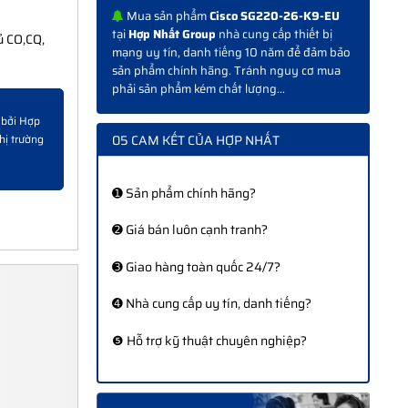
Mua sản phẩm
Cisco SG220-26-K9-EU
tại
Hợp Nhất Group
nhà cung cấp thiết bị
ủ CO,CQ,
mạng uy tín, danh tiếng 10 năm để đảm bảo
sản phẩm chính hãng. Tránh nguy cơ mua
phải sản phẩm kém chất lượng...
 bởi Hợp
05 CAM KẾT CỦA HỢP NHẤT
hị trường
➊ Sản phẩm chính hãng?
➋ Giá bán luôn cạnh tranh?
➌ Giao hàng toàn quốc 24/7?
➍ Nhà cung cấp uy tín, danh tiếng?
❺ Hỗ trợ kỹ thuật chuyên nghiệp?