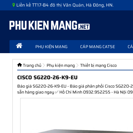
Liền kề TT17-B4 đô thị Văn Quán, Hà Đông, HN.
PHỤ KIỆN MẠNG
CÁP MẠNG CAT5E
CÁ
Trang chủ
Phụ kiện mạng
Thiết bị mạng Cisco
CISCO SG220-26-K9-EU
Báo giá SG220-26-K9-EU - Báo giá phân phối Cisco SG220-26
sẵn hàng giao ngay ✅ Hồ Chí Minh 0932.952255 - Hà Nội 09