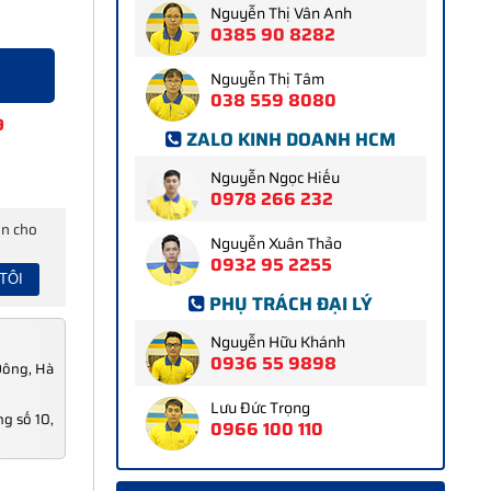
Nguyễn Thị Vân Anh
0385 90 8282
Nguyễn Thị Tâm
038 559 8080
9
ZALO KINH DOANH HCM
Nguyễn Ngọc Hiếu
0978 266 232
ấn cho
Nguyễn Xuân Thảo
0932 95 2255
PHỤ TRÁCH ĐẠI LÝ
Nguyễn Hữu Khánh
0936 55 9898
Đông, Hà
Lưu Đức Trọng
g số 10,
0966 100 110