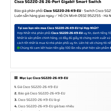
Cisco SG220-26 26-Port Gigabit Smart Switch
Báo giá phân phối
Cisco SG220-26-K9-EU
- Switch Cisco SG2
Luôn sẵn hàng giao ngay ✅ Hồ Chí Minh 0932.952255 - Hà N
Tại sao bạn nên mua Cisco SG220-26-K9-EU tại Hợp Nhất?
Hợp Nhất nhà phân phối
Cisco SG220-26-K9-EU
uy tín, danh tiếng 
Nhất là sản phẩm chính hãng, có đầy đủ giấy tờ chứng minh xuất xứ v
cách tốt nhất là mua từ nhà phân phối uy tín. Liên hệ với chúng tôi 
Chúng tôi cam kết hoàn tiền gấp 100 lần nếu phát hiện sản phẩm
Mục Lục Cisco SG220-26-K9-EU
1.
Giá Cisco SG220-26-K9-EU
2.
Báo giá Cisco SG220-26-K9-EU
3.
Cisco SG220-26-K9-EU là gì
4.
Cisco SG220-26-K9-EU giá bao nhiêu