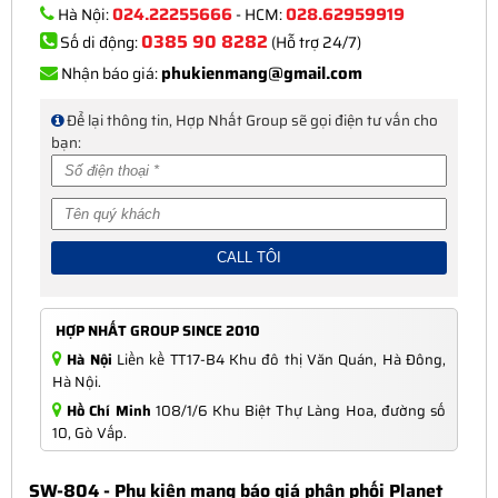
024.22255666
028.62959919
Hà Nội:
- HCM:
0385 90 8282
Số di động:
(Hỗ trợ 24/7)
phukienmang@gmail.com
Nhận báo giá:
Để lại thông tin, Hợp Nhất Group sẽ gọi điện tư vấn cho
bạn:
HỢP NHẤT GROUP SINCE 2010
Hà Nội
Liền kề TT17-B4 Khu đô thị Văn Quán, Hà Đông,
Hà Nội.
Hồ Chí Minh
108/1/6 Khu Biệt Thự Làng Hoa, đường số
10, Gò Vấp.
SW-804 - Phụ kiện mạng báo giá phân phối Planet