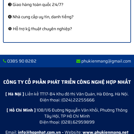
➌ Giao hàng toàn quốc 24/7?
➍ Nhà cung cấp uy tín, danh tiếng?
❺ Hỗ trợ kỹ thuật chuyên nghiệp?
0385 90 8282
phukienmang@gmail.com
CÔNG TY CỔ PHẦN PHÁT TRIỂN CÔNG NGHỆ HỢP NHẤT
[ Hà Nội ]
Liền kề TT17-B4 Khu đô thị Văn Quán, Hà Đông, Hà Nội.
Điện thoại: (O24).22255666
[ Hồ Chí Minh ]
108/1/6 Đường Nguyễn Văn Khối, Phường Thông
Tây Hội, TP Hồ Chí Minh
Điện thoại: (028).62959899
Email:
info@hopnhat.com.vn -
Website:
www.phukienmang.net