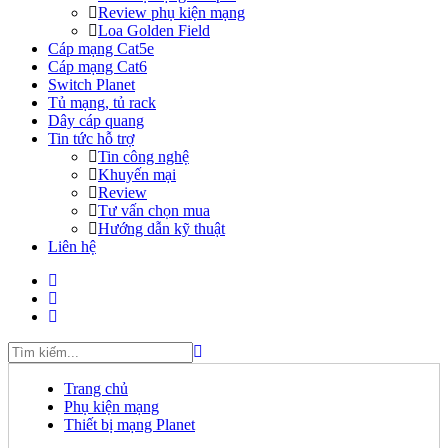
Review phụ kiện mạng
Loa Golden Field
Cáp mạng Cat5e
Cáp mạng Cat6
Switch Planet
Tủ mạng, tủ rack
Dây cáp quang
Tin tức hỗ trợ
Tin công nghệ
Khuyến mại
Review
Tư vấn chọn mua
Hướng dẫn kỹ thuật
Liên hệ
Trang chủ
Phụ kiện mạng
Thiết bị mạng Planet