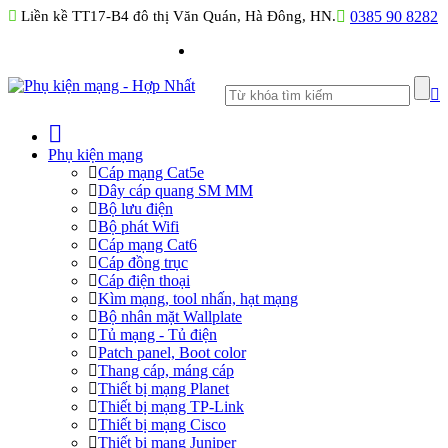
Liền kề TT17-B4 đô thị Văn Quán, Hà Đông, HN.
0385 90 8282
Phụ kiện mạng
Cáp mạng Cat5e
Dây cáp quang SM MM
Bộ lưu điện
Bộ phát Wifi
Cáp mạng Cat6
Cáp đồng trục
Cáp điện thoại
Kìm mạng, tool nhấn, hạt mạng
Bộ nhân mặt Wallplate
Tủ mạng - Tủ điện
Patch panel, Boot color
Thang cáp, máng cáp
Thiết bị mạng Planet
Thiết bị mạng TP-Link
Thiết bị mạng Cisco
Thiết bị mạng Juniper