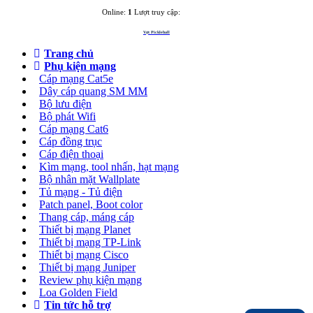
Online:
1
Lượt truy cập:
3283164
Vợt Pickleball
Trang chủ
Phụ kiện mạng
Cáp mạng Cat5e
Dây cáp quang SM MM
Bộ lưu điện
Bộ phát Wifi
Cáp mạng Cat6
Cáp đồng trục
Cáp điện thoại
Kìm mạng, tool nhấn, hạt mạng
Bộ nhân mặt Wallplate
Tủ mạng - Tủ điện
Patch panel, Boot color
Thang cáp, máng cáp
Thiết bị mạng Planet
Thiết bị mạng TP-Link
Thiết bị mạng Cisco
Thiết bị mạng Juniper
Review phụ kiện mạng
Loa Golden Field
Tin tức hỗ trợ