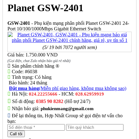
Planet GSW-2401
GSW-2401
- Phụ kiện mạng phân phối Planet GSW-2401 24-
Port 10/100/1000Mbps Gigabit Ethernet Switch
(5/ 19 bởi 7072 người xem)
Giá bán: 1.750.000 VND
(Gọi điện, chat Zalo nhận báo giá rẻ nhất)
Sản phẩm chính hãng ®
Code:
#6038
Tình trạng:
Có hàng
Bảo hành:
24 tháng
Đặt mua hàng
(Miễn phí giao hàng, không mua không sao)
Hà Nội:
- HCM:
024.22255666
028.62959919
Số di động:
0385 90 8282
(Hỗ trợ 24/7)
Nhận báo giá:
phukienmang@gmail.com
Để lại thông tin, Hợp Nhất Group sẽ gọi điện tư vấn cho
bạn: