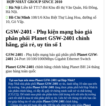
HỢP NHẤT GROUP SINCE 2010
Hà Nội
Liền kề TT17-B4 Khu đô thị Văn Quán, Hà Đông,
Hà Nội.
Hồ Chí Minh
108/1/6 Khu Biệt Thự Làng Hoa, đường số
10, Gò Vấp.
GSW-2401 - Phụ kiện mạng báo giá
phân phối Planet GSW-2401 chính
hãng, giá rẻ, uy tín số 1
GSW-2401
- Phụ kiện mạng báo giá phân phối
Planet GSW-
2401
24-Port 10/100/1000Mbps Gigabit Ethernet Switch
Planet GSW-2401
chính hãng chính hãng Planet BH 24 tháng
giao hàng toàn quốc
Tại sao bạn nên mua Planet GSW-2401 tại Hợp Nhất?
Hợp Nhất nhà phân phối
Planet GSW-2401
uy tín, danh tiếng 10 năm qua trên
thị trường. Sản phẩm
Planet GSW-2401
đang được phân phối bởi Hợp Nhất là
sản phẩm chính hãng, có đầy đủ giấy tờ chứng minh xuất xứ và chất lượng
(CO,CQ). Để tránh mua phải sản phẩm kém chất lượng trôi nổi trên thị trường
cách tốt nhất là mua từ nhà phân phối uy tín. Liên hệ với chúng tôi nếu bạn cần
trợ giúp thông tin về sản phẩm
Planet GSW-2401
chính hãng.
Chúng tôi cam kết hoàn tiền gấp 100 lần nếu phát hiện sản phẩm
Planet