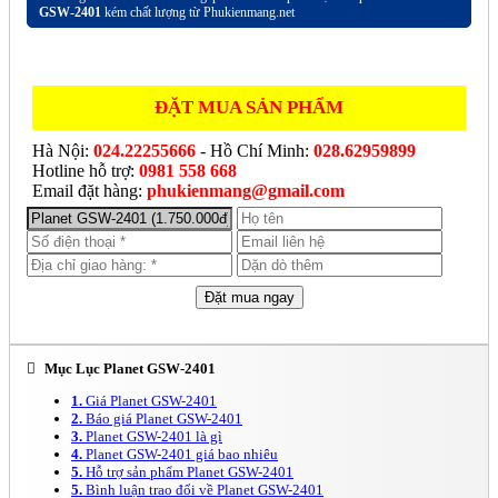
GSW-2401
kém chất lượng từ Phukienmang.net
ĐẶT MUA SẢN PHẨM
Hà Nội:
024.22255666
- Hồ Chí Minh:
028.62959899
Hotline hỗ trợ:
0981 558 668
Email đặt hàng:
phukienmang@gmail.com
Mục Lục Planet GSW-2401
1.
Giá Planet GSW-2401
2.
Báo giá Planet GSW-2401
3.
Planet GSW-2401 là gì
4.
Planet GSW-2401 giá bao nhiêu
5.
Hỗ trợ sản phẩm Planet GSW-2401
5.
Bình luận trao đổi về Planet GSW-2401