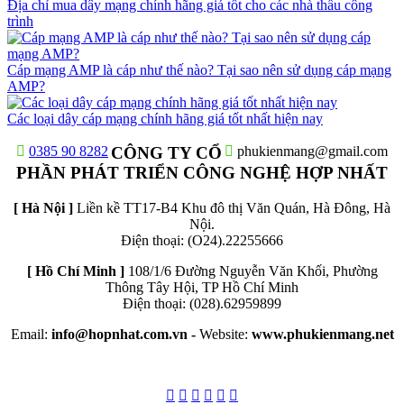
Địa chỉ mua dây mạng chính hãng giá tốt cho các nhà thầu công
trình
Cáp mạng AMP là cáp như thế nào? Tại sao nên sử dụng cáp mạng
AMP?
Các loại dây cáp mạng chính hãng giá tốt nhất hiện nay
0385 90 8282
CÔNG TY CỔ
phukienmang@gmail.com
PHẦN PHÁT TRIỂN CÔNG NGHỆ HỢP NHẤT
[ Hà Nội ]
Liền kề TT17-B4 Khu đô thị Văn Quán, Hà Đông, Hà
Nội.
Điện thoại: (O24).22255666
[ Hồ Chí Minh ]
108/1/6 Đường Nguyễn Văn Khối, Phường
Thông Tây Hội, TP Hồ Chí Minh
Điện thoại: (028).62959899
Email:
info@hopnhat.com.vn -
Website:
www.phukienmang.net