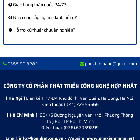
➌ Giao hàng toàn quốc 24/7?
➍ Nhà cung cấp uy tín, danh tiếng?
❺ Hỗ trợ kỹ thuật chuyên nghiệp?
0385 90 8282
phukienmang@gmail.com
CÔNG TY CỔ PHẦN PHÁT TRIỂN CÔNG NGHỆ HỢP NHẤT
[ Hà Nội ]
Liền kề TT17-B4 Khu đô thị Văn Quán, Hà Đông, Hà Nội.
Điện thoại: (O24).22255666
[ Hồ Chí Minh ]
108/1/6 Đường Nguyễn Văn Khối, Phường Thông
Tây Hội, TP Hồ Chí Minh
Điện thoại: (028).62959899
Email:
info@hopnhat.com.vn -
Website:
www.phukienmang.net