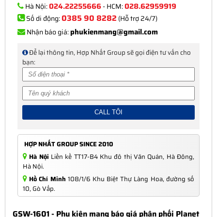
024.22255666
028.62959919
Hà Nội:
- HCM:
0385 90 8282
Số di động:
(Hỗ trợ 24/7)
phukienmang@gmail.com
Nhận báo giá:
Để lại thông tin, Hợp Nhất Group sẽ gọi điện tư vấn cho
bạn:
HỢP NHẤT GROUP SINCE 2010
Hà Nội
Liền kề TT17-B4 Khu đô thị Văn Quán, Hà Đông,
Hà Nội.
Hồ Chí Minh
108/1/6 Khu Biệt Thự Làng Hoa, đường số
10, Gò Vấp.
GSW-1601 - Phụ kiện mạng báo giá phân phối Planet