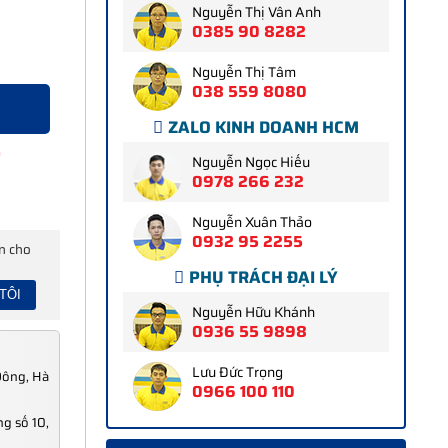
Nguyễn Thị Vân Anh
0385 90 8282
Nguyễn Thị Tâm
038 559 8080
ZALO KINH DOANH HCM
9
Nguyễn Ngọc Hiếu
0978 266 232
Nguyễn Xuân Thảo
0932 95 2255
ấn cho
PHỤ TRÁCH ĐẠI LÝ
Nguyễn Hữu Khánh
0936 55 9898
Lưu Đức Trọng
Đông, Hà
0966 100 110
g số 10,