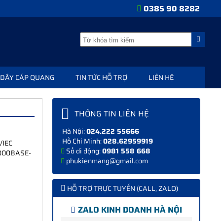
0385 90 8282
DÂY CÁP QUANG
TIN TỨC HỖ TRỢ
LIÊN HỆ
THÔNG TIN LIÊN HỆ
Hà Nội:
024.222 55666
Hồ Chí Minh:
028.62959919
/IEC
Số di động:
0981 558 668
(1000BASE-
phukienmang@gmail.com
HỖ TRỢ TRỰC TUYẾN (CALL, ZALO)
ZALO KINH DOANH HÀ NỘI