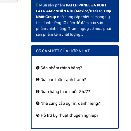
Mua sản phẩm
PATCH PANEL 24 PORT
CAT6 AMP NHÂN RỜI (Mexico/Usa)
tại
Hợp
Nhất Group
nhà cung cấp thiết bị mạng uy
tín, danh tiếng 10 năm để đảm bảo sản
phẩm chính hãng. Tránh nguy cơ mua phải
sản phẩm kém chất lượng...
05 CAM KẾT CỦA HỢP NHẤT
➊ Sản phẩm chính hãng?
➋ Giá bán luôn cạnh tranh?
➌ Giao hàng toàn quốc 24/7?
➍ Nhà cung cấp uy tín, danh tiếng?
❺ Hỗ trợ kỹ thuật chuyên nghiệp?