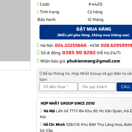
Code:
#4420
Tình trạng:
Có hàng
Bảo hành:
12 tháng
ĐẶT MUA HÀNG
(Miễn phí giao hàng, không mua không sao)
024.22255666
028.6295991
Hà Nội:
- HCM:
0385 90 8282
Số di động:
(Hỗ trợ 24/7)
phukienmang@gmail.com
Nhận báo giá:
Để lại thông tin, Hợp Nhất Group sẽ gọi điện tư v
bạn:
HỢP NHẤT GROUP SINCE 2010
Hà Nội
Liền kề TT17-B4 Khu đô thị Văn Quán, Hà 
Nội.
Hồ Chí Minh
108/1/6 Khu Biệt Thự Làng Hoa, đườn
Gò Vấp.