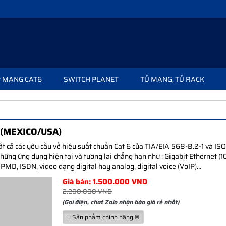
 MẠNG CAT6
SWITCH PLANET
TỦ MẠNG, TỦ RACK
(MEXICO/USA)
cả các yêu cầu về hiệu suất chuẩn Cat 6 của TIA/EIA 568-B.2-1 và ISO
hững ứng dụng hiện tại và tương lai chẳng hạn như : Gigabit Ethernet 
MD, ISDN, video dạng digital hay analog, digital voice (VoIP)…
Giá bán: 1.500.000 VND
2.200.000 VND
(Gọi điện, chat Zalo nhận báo giá rẻ nhất)
Sản phẩm chính hãng ®