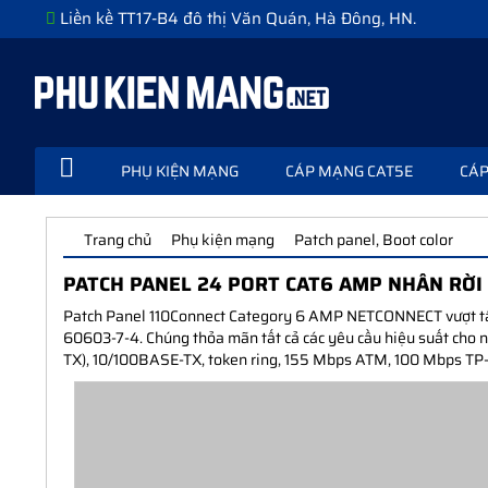
Liền kề TT17-B4 đô thị Văn Quán, Hà Đông, HN.
PHỤ KIỆN MẠNG
CÁP MẠNG CAT5E
CÁP
Trang chủ
Phụ kiện mạng
Patch panel, Boot color
PATCH PANEL 24 PORT CAT6 AMP NHÂN RỜI 
Patch Panel 110Connect Category 6 AMP NETCONNECT vượt tất 
60603-7-4. Chúng thỏa mãn tất cả các yêu cầu hiệu suất cho n
TX), 10/100BASE-TX, token ring, 155 Mbps ATM, 100 Mbps TP-P